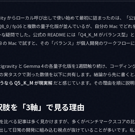
ntigravity からローカル呼び出しで使い始めて最初に詰まったのは、
_M / Q8_0 / fp16 と複数の量子化版が並んでいるが、自分の Mac 
疑問でした。公式の README には「Q4_K_M がバランス型
6GB の Mac で試すと、その「バランス」が個人開発のワークフロ
 で Antigravity と Gemma 4 の各量子化版を1週間触り続け、コー
つの実タスクで測った数値を以下に共有します。結論から先に書くと
に使うなら Q5_K_M が現実解
だと感じています。その理由を順に説明
択肢を「3軸」で見る理由
子化版を比べる記事は多く見かけますが、多くがベンチマークスコアの
 から呼び出して日常の開発に組み込む視点が抜けていることが多いです。