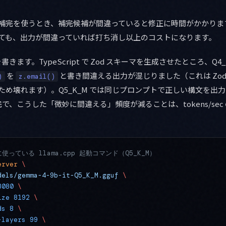
 でコード補完を使うとき、補完候補が間違っていると修正に時間がかかります。
速くなっても、出力が間違っていれば打ち消し以上のコストになります。
ます。TypeScript で Zod スキーマを生成させたところ、Q4_
を
と書き間違える出力が混じりました（これは Zod 
)
z.email()
系のため壊れます）。Q5_K_M では同じプロンプトで正しい構文を出
で、こうした「微妙に間違える」頻度が減ることは、tokens/sec
。
使っている llama.cpp 起動コマンド（Q5_K_M）
erver
 \
dels/gemma-4-9b-it-Q5_K_M.gguf
 \
8080
 \
ize
 8192
 \
ds
 8
 \
-layers
 99
 \