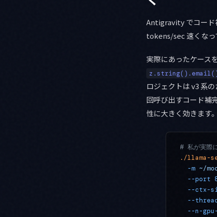
Antigravity
tokens/sec 
実際にあったケースを書き
z.string().email(
ロジェクトは v3 
回呼び出すコード補完
性に大きく効きます
# 私が実際に
./llama-s
  -m
 ~/mo
  --port
 
  --ctx-s
  --threa
  --n-gpu