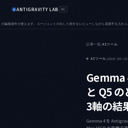
◉
ANTIGRAVITY LAB
EN
ビューしながら直接手を入れられます
TABS — プレビュータブが加わりました。次の
●
記事一覧
/
AIツール
⚙
AIツール
/
2026-05-10
Gemma 
と Q5 
3軸の結
Gemma 4 を Antig
Mac 16GB の実