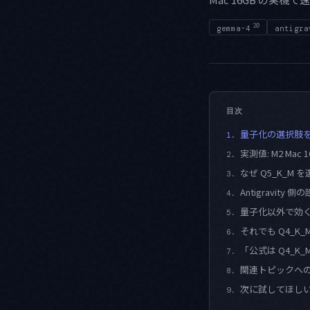
20
gemma-4
antigra
目次
量子化の選択肢
1.
実測値: M2 Mac 1
2.
なぜ Q5_K_M
3.
Antigravit
4.
量子化以外で効くも
5.
それでも Q4_K
6.
「公式は Q4_K
7.
関連トピックへ
8.
次に試してほし
9.