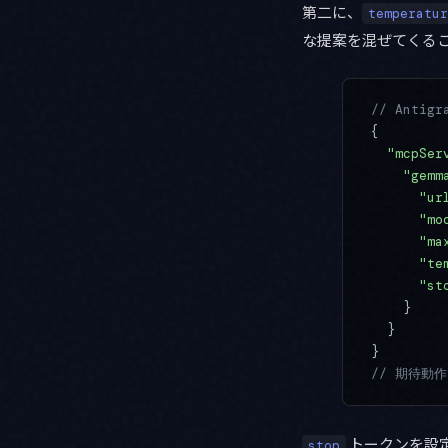
第二に、
temperatur
な提案を混ぜてくる
// Antig
{
  "mcpSer
    "gemm
      "ur
      "mo
      "ma
      "te
      "st
    }
  }
}
// 期待動
トークンを設定
stop