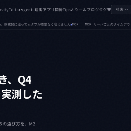
♥
avity
Editor
Agents
連携
アプリ開発
Tips
AIツール
ブログ
タグ
検索
⌘K
 MCP サーバごとのタイムアウトを設定できるようになりました。応答の遅いサーバ1つ
とき、Q4
 で実測した
fp16 の選び方を、M2