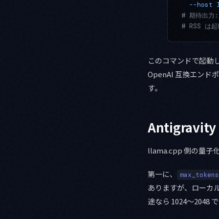
  --host
 
# 期待出力: H
# RSS は
このコマンドで起動して A
OpenAI 互換エン
す。
Antigra
llama.cpp 側の
第一に、
max_tokens
ありますが、ローカ
途なら 1024〜2048