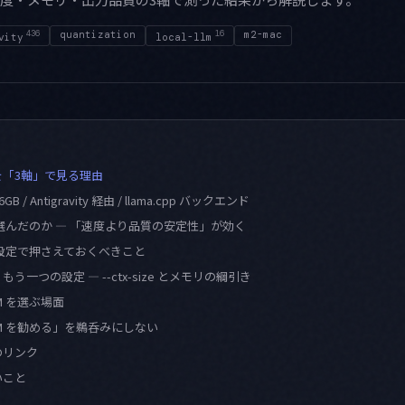
436
quantization
16
m2-mac
vity
local-llm
を「3軸」で見る理由
6GB / Antigravity 経由 / llama.cpp バックエンド
 を選んだのか — 「速度より品質の安定性」が効く
y 側の設定で押さえておくべきこと
う一つの設定 — --ctx-size とメモリの綱引き
_M を選ぶ場面
_M を勧める」を鵜呑みにしない
のリンク
いこと