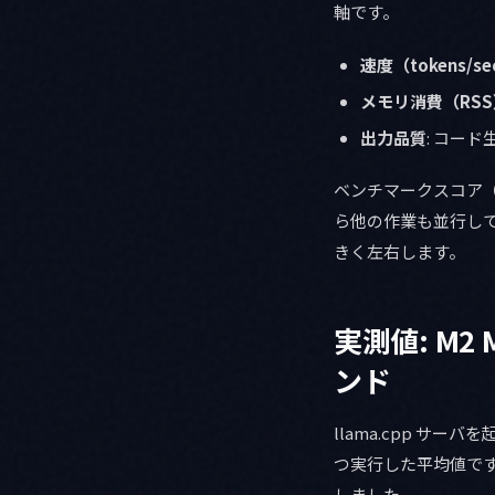
軸です。
速度（tokens/se
メモリ消費（RSS
出力品質
: コー
ベンチマークスコア（MM
ら他の作業も並行し
きく左右します。
実測値: M2 Ma
ンド
llama.cpp サー
つ実行した平均値です。ハード
しました。