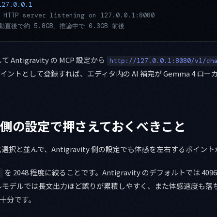
127.0.0.1
TTP server listening on 127.0.0.1:8080
起動直後で約 5.8GB、推論中で 6.3GB 前後
ntigravity の MCP 設定から
http://127.0.0.1:8080/v1/ch
ドポイントとして登録すれば、エディタ内の AI 補完が Gemma 4 ロ
vity 側の設定で押さえておくべきこと
量子化選択と並んで、Antigravity 側の設定でも体感を左右するポイ
を 2048 程度に絞ることです。Antigravity のデフォルトでは 4
ルモデルでは長文出力ほど誤りが累積しやすく、また体感速度も落
 で十分です。