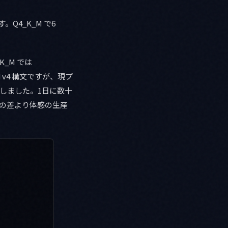
Q4_K_M で6
K_M では
v4 構文ですが、現プ
力しました。1日に数十
 の差より体感の生産