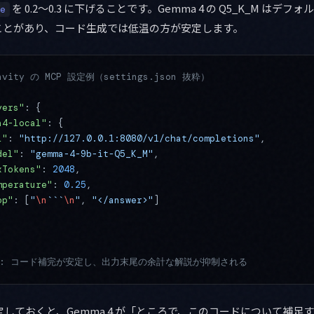
を 0.2〜0.3 に下げることです。Gemma 4 の Q5_K_M はデフ
e
ことがあり、コード生成では低温の方が安定します。
ravity の MCP 設定例（settings.json 抜粋）
vers"
: {
a4-local"
: {
l"
: 
"http://127.0.0.1:8080/v1/chat/completions"
,
del"
: 
"gemma-4-9b-it-Q5_K_M"
,
xTokens"
: 
2048
,
mperature"
: 
0.25
,
op"
: [
"
\n
```
\n
"
, 
"</answer>"
]
作: コード補完が安定し、出力末尾の余計な解説が抑制される
しておくと、Gemma 4 が「ところで、このコードについて補足