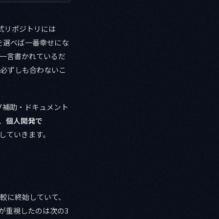
「公式リポジトリには
でどれを選べば一番幸せにな
」と一言書かれているだ
ーに必ずしも合わないこ
ディング補助・ドキュメント
、
個人開発で
していきます。
比較に終始していて、
私が重視したのは次の3