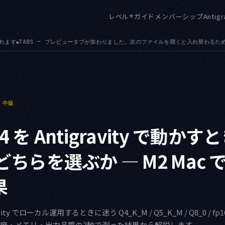
レベル
ガイド
メンバーシップ
Antigr
▼
ファイルを開くと入れ替わるため、探索的に辿ってもタブが際限なく増えません
MCP —
●
中級
4 を Antigravity で動かす
のどちらを選ぶか — M2 Mac
果
ravity でローカル運用するときに迷う Q4_K_M / Q5_K_M / Q8_0 / 
機で速度・メモリ・出力品質の3軸で測った結果から解説します。