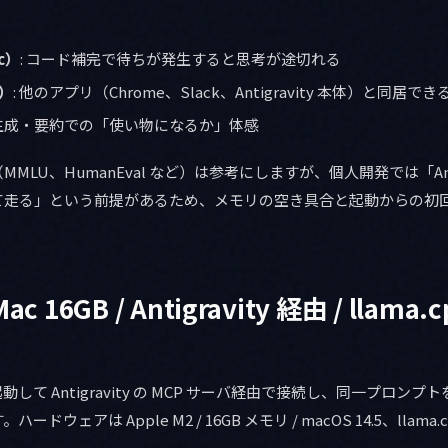
c）
: コード補完で待ちが発生すると思考が途切れる
）
: 他のアプリ（Chrome、Slack、Antigravity 本体）と同居でき
ド生成・要約での「使い物になるか」体感
LU、HumanEval など）は参考にしますが、個人開発では「Antig
て走る」という前提があるため、メモリの空き具合と起動からの初
c 16GB / Antigravity 経由 / llam
バを起動して Antigravity の MCP サーバ経由で接続し、同一プロン
ウェアは Apple M2 / 16GB メモリ / macOS 14.5、llama.cp