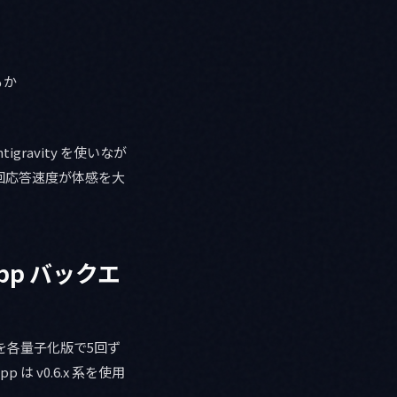
るか
ravity を使いなが
回応答速度が体感を大
a.cpp バックエ
プトを各量子化版で5回ず
p は v0.6.x 系を使用