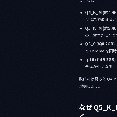
Q4_K_M (約4.4G
グ指示で型推論が
Q5_K_M (約5.4G
の自然さが Q4 
Q8_0 (約8.2GB)
と Chrome 
fp16 (約15.3GB)
全体が重くなる
数値だけ見ると Q4_
説明します。
なぜ Q5_
く