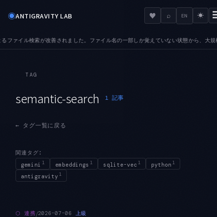
◉
♥
ANTIGRAVITY LAB
⌕
☀
EN
るファイル検索が改善されました。ファイル名の一部しか覚えていない状態から、大規模リ
TAG
semantic-search
1
記事
←
タグ一覧に戻る
関連タグ:
1
1
1
1
gemini
embeddings
sqlite-vec
python
1
antigravity
/
⬡
連携
上級
2026-07-06