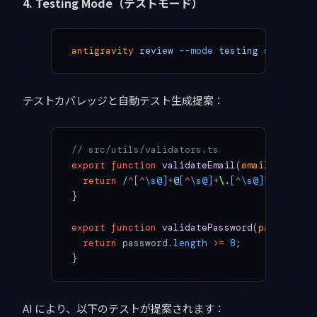
4. Testing Mode（テストモード）
antigravity
 review
 --mode
 testing
 src/utils
テストカバレッジと自動テスト生成提案：
// src/utils/validators.ts
export
 function
 validateEmail
(
email
) {
  return
 /
^
[
^
\s@]
+
@
[
^
\s@]
+
\.
[
^
\s@]
+$
/
.
test
(
}
export
 function
 validatePassword
(
password
) 
  return
 password.
length
 >=
 8
;
}
AI により、以下のテストが提案されます：