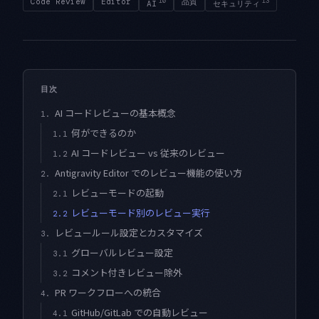
Code Review
Editor
10
品質
13
AI
セキュリティ
目次
AI コードレビューの基本概念
1.
何ができるのか
1.1
AI コードレビュー vs 従来のレビュー
1.2
Antigravity Editor でのレビュー機能の使い方
2.
レビューモードの起動
2.1
レビューモード別のレビュー実行
2.2
レビュールール設定とカスタマイズ
3.
グローバルレビュー設定
3.1
コメント付きレビュー除外
3.2
PR ワークフローへの統合
4.
GitHub/GitLab での自動レビュー
4.1