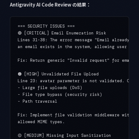
Antigravity AI Code Review の結果：
=== SECURITY ISSUES ===

🔴 [CRITICAL] Email Enumeration Risk

Lines 31-38: The error message "Email already in 
an email exists in the system, allowing user enum
Fix: Return generic "Invalid request" for email c
🟠 [HIGH] Unvalidated File Upload

Line 23: avatar parameter is not validated. Could
- Large file uploads (DoS)

- File type bypass (security risk)

- Path traversal

Fix: Implement file validation middleware with si
allowed MIME types.

🟡 [MEDIUM] Missing Input Sanitization
