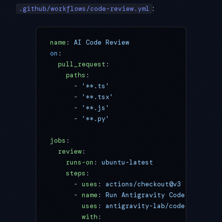
:
.github/workflows/code-review.yml
name
: 
AI Code Review
on
:
  pull_request
:
    paths
:
      - 
'**.ts'
      - 
'**.tsx'
      - 
'**.js'
      - 
'**.py'
jobs
:
  review
:
    runs-on
: 
ubuntu-latest
    steps
:
      - 
uses
: 
actions/checkout@v3
      - 
name
: 
Run Antigravity Code Review
        uses
: 
antigravity-lab/code-review-a
        with
: