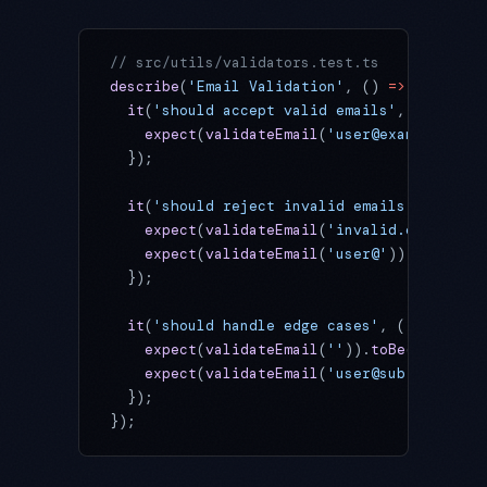
// src/utils/validators.test.ts
describe
(
'Email Validation'
, () 
=>
 {
  it
(
'should accept valid emails'
, () 
=>
 {
    expect
(
validateEmail
(
'user@example.com'
  });
  it
(
'should reject invalid emails'
, () 
=>
 
    expect
(
validateEmail
(
'invalid.email'
)).
    expect
(
validateEmail
(
'user@'
)).
toBe
(
fal
  });
  it
(
'should handle edge cases'
, () 
=>
 {
    expect
(
validateEmail
(
''
)).
toBe
(
false
);
    expect
(
validateEmail
(
'user@sub.domain.c
  });
});