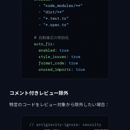
    - 
"node_modules/**"
    - 
"dist/**"
    - 
"*.test.ts"
    - 
"*.spec.ts"
  # 自動修正の有効化
  auto_fix
:
    enabled
: 
true
    style_issues
: 
true
    format_code
: 
true
    unused_imports
: 
true
コメント付きレビュー除外
特定のコードをレビュー対象から除外したい場合：
// antigravity-ignore: security