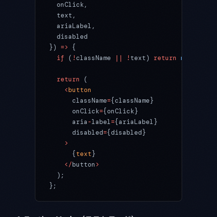
  onClick,
  text,
  ariaLabel,
  disabled
}) 
=>
 {
  if
 (
!
className 
||
 !
text) 
return
 null
;
  return
 (
    <
button
      className
=
{className}
      onClick
=
{onClick}
      aria
-
label
=
{ariaLabel}
      disabled
=
{disabled}
    >
      {
text
}
    </
button
>
  );
};