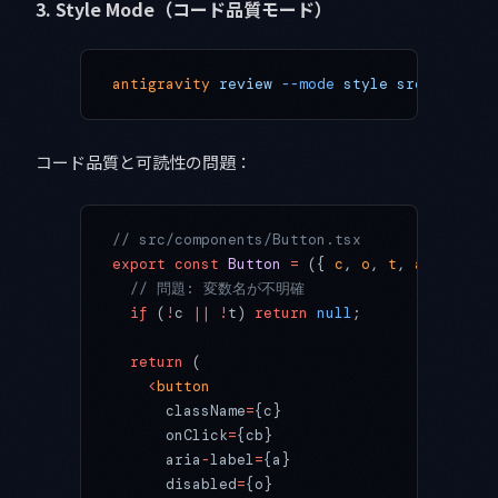
3. Style Mode（コード品質モード）
antigravity
 review
 --mode
 style
 src/compone
コード品質と可読性の問題：
// src/components/Button.tsx
export
 const
 Button
 =
 ({ 
c
, 
o
, 
t
, 
a
, 
cb
 }) 
  // 問題: 変数名が不明確
  if
 (
!
c 
||
 !
t) 
return
 null
;
  return
 (
    <
button
      className
=
{c}
      onClick
=
{cb}
      aria
-
label
=
{a}
      disabled
=
{o}