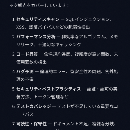
ック観点をカバーしています：
セキュリティスキャン
— SQL インジェクション、
XSS、認証バイパスなどの脆弱性検出
パフォーマンス分析
— 非効率なアルゴリズム、メモ
リリーク、不適切なキャッシング
コード品質
— 命名規約違反、複雑度が高い関数、未
使用変数の検出
バグ予測
— 論理的エラー、型安全性の問題、例外処
理の不備
セキュリティベストプラクティス
— 認証・認可の実
装方法、トークン管理など
テストカバレッジ
— テストが不足している重要なコ
ードパス
可読性・保守性
— ドキュメント不足、複雑な分岐、