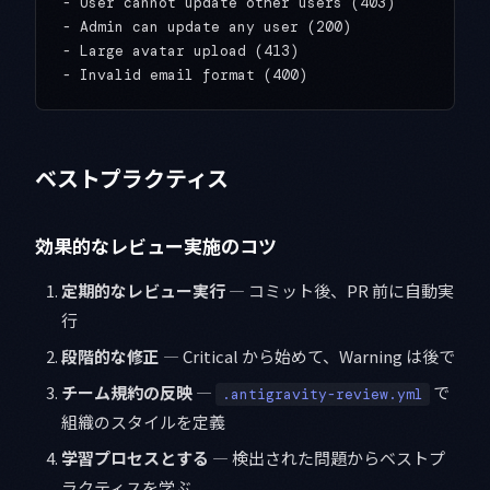
- User cannot update other users (403)

- Admin can update any user (200)

- Large avatar upload (413)

ベストプラクティス
効果的なレビュー実施のコツ
定期的なレビュー実行
— コミット後、PR 前に自動実
行
段階的な修正
— Critical から始めて、Warning は後で
チーム規約の反映
—
で
.antigravity-review.yml
組織のスタイルを定義
学習プロセスとする
— 検出された問題からベストプ
ラクティスを学ぶ