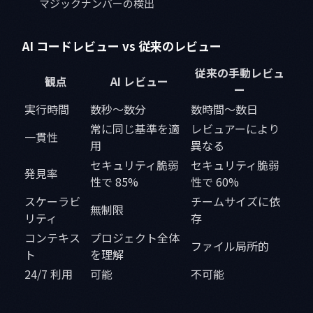
マジックナンバーの検出
AI コードレビュー vs 従来のレビュー
従来の手動レビュ
観点
AI レビュー
ー
実行時間
数秒～数分
数時間～数日
常に同じ基準を適
レビュアーにより
一貫性
用
異なる
セキュリティ脆弱
セキュリティ脆弱
発見率
性で 85%
性で 60%
スケーラビ
チームサイズに依
無制限
リティ
存
コンテキス
プロジェクト全体
ファイル局所的
ト
を理解
24/7 利用
可能
不可能