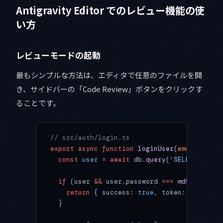
Antigravity Editor でのレビュー機能の使
い方
レビューモードの起動
最もシンプルな方法は、エディタで任意のファイルを開
き、サイドバーの「Code Review」ボタンをクリックす
ることです。
// src/auth/login.ts
export
 async
 function
 loginUser
(
email
:
 stri
  const
 user
 =
 await
 db.
query
(
'SELECT * FRO
  if
 (user 
&&
 user.password 
===
 md5
(passwor
    return
 { success: 
true
, token: user.id 
  }