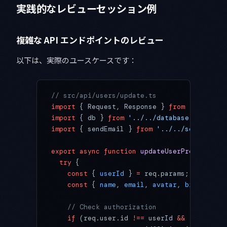
実践的なレビューセッション例
複雑な API エンドポイントのレビュー
以下は、実際のユースケースです：
// src/api/users/update.ts
import
 { Request, Response } 
from
 'express'
import
 { db } 
from
 '../../database'
;
import
 { sendEmail } 
from
 '../../services/e
export
 async
 function
 updateUserProfile
(
req
  try
 {
    const
 { 
userId
 } 
=
 req.params;
    const
 { 
name
, 
email
, 
avatar
, 
bio
 } 
=
 re
    // Check authorization
    if
 (req.user.id 
!==
 userId 
&&
 !
req.user