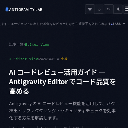
◉
♥
ANTIGRAVITY LAB
⌕
☀
EN
S — プレビュータブが加わりました。次のファイルを開くと入れ替わるため、探索的に
記事一覧
/
Editor View
⟐
Editor View
/
2026-03-10
中級
AI コードレビュー活用ガイド —
Antigravity Editor でコード品質を
高める
Antigravity の AI コードレビュー機能を活用して、バグ
検出・リファクタリング・セキュリティチェックを効率
化する方法を解説します。