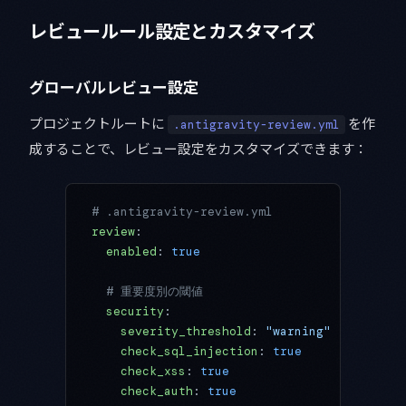
レビュールール設定とカスタマイズ
グローバルレビュー設定
プロジェクトルートに
を作
.antigravity-review.yml
成することで、レビュー設定をカスタマイズできます：
# .antigravity-review.yml
review
:
  enabled
: 
true
  # 重要度別の閾値
  security
:
    severity_threshold
: 
"warning"
  # critic
    check_sql_injection
: 
true
    check_xss
: 
true
    check_auth
: 
true