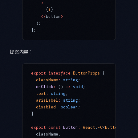
    >
      {
t
}
    </
button
>
  );
};
提案内容：
export
 interface
 ButtonProps
 {
  className
:
 string
;
  onClick
:
 () 
=>
 void
;
  text
:
 string
;
  ariaLabel
:
 string
;
  disabled
:
 boolean
;
}
export
 const
 Button
:
 React
.
FC
<
ButtonProps
> 
  className,