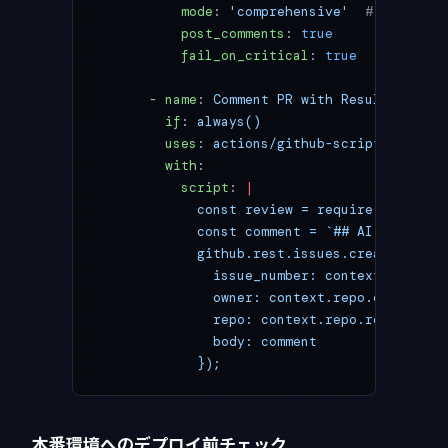
          mode
: 
'comprehensive'
  # security
          post_comments
: 
true
          fail_on_critical
: 
true
      - 
name
: 
Comment PR with Results
        if
: 
always()
        uses
: 
actions/github-script@v6
        with
:
          script
: 
|
            const review = require('./revie
            const comment = `## AI Code Rev
            github.rest.issues.createCommen
              issue_number: context.issue.n
              owner: context.repo.owner,
              repo: context.repo.repo,
              body: comment
            });
本番環境へのデプロイ前チェック