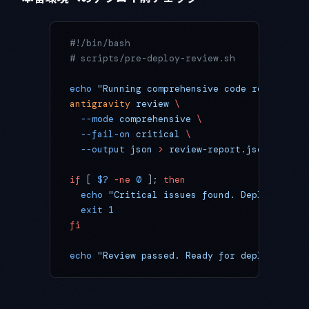
#!/bin/bash
# scripts/pre-deploy-review.sh
echo
 "Running comprehensive code review..."
antigravity
 review
 \
  --mode
 comprehensive
 \
  --fail-on
 critical
 \
  --output
 json
 >
 review-report.json
if
 [ 
$?
 -ne
 0
 ]; 
then
  echo
 "Critical issues found. Deployment b
  exit
 1
fi
echo
 "Review passed. Ready for deployment."