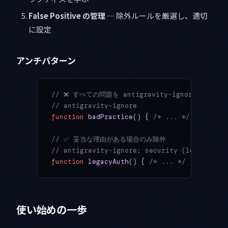
False Positive の管理
— 除外ルールを厳選し、適切
に設定
アンチパターン
// ❌ すべての問題を antigravity-ignore で無視
// antigravity-ignore
function
 badPractice
() { 
/* ... */
 }
// ✅ 妥当な理由がある場合のみ除外
// antigravity-ignore: security (legacy cod
function
 legacyAuth
() { 
/* ... */
 }
使い始めの一歩