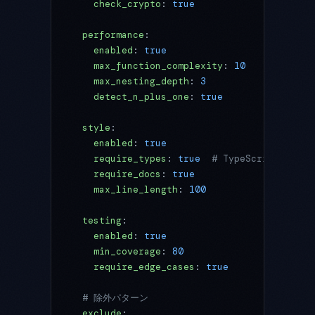
    check_crypto
: 
true
  performance
:
    enabled
: 
true
    max_function_complexity
: 
10
    max_nesting_depth
: 
3
    detect_n_plus_one
: 
true
  style
:
    enabled
: 
true
    require_types
: 
true
  # TypeScript
    require_docs
: 
true
    max_line_length
: 
100
  testing
:
    enabled
: 
true
    min_coverage
: 
80
    require_edge_cases
: 
true
  # 除外パターン
  exclude
: