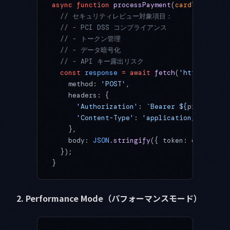
async
 function
 processPayment
(
cardToken
, 
am
  // セキュリティレビュー対象項目：
  // - PCI DSS コンプライアンス
  // - トークン管理
  // - データ暗号化
  // - API キー露出リスク
  const
 response
 =
 await
 fetch
(
'https://api
    method: 
'POST'
,
    headers: {
      'Authorization'
: 
`Bearer ${
process
.
en
      'Content-Type'
: 
'application/json'
    },
    body: 
JSON
.
stringify
({ token: cardToken
  });
}
2. Performance Mode（パフォーマンスモード）