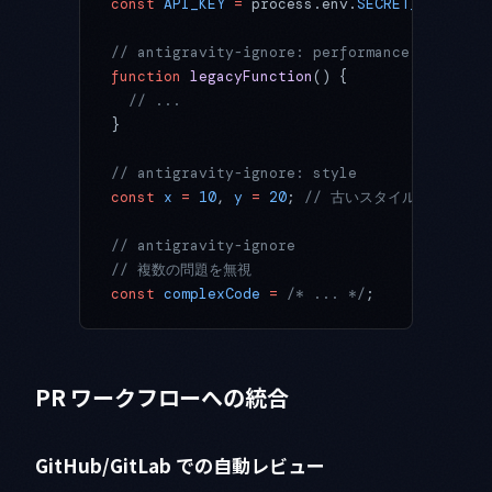
const
 API_KEY
 =
 process.env.
SECRET_KEY
;
// antigravity-ignore: performance
function
 legacyFunction
() {
  // ...
}
// antigravity-ignore: style
const
 x
 =
 10
, 
y
 =
 20
; 
// 古いスタイルで記述され
// antigravity-ignore
// 複数の問題を無視
const
 complexCode
 =
 /* ... */
;
PR ワークフローへの統合
GitHub/GitLab での自動レビュー