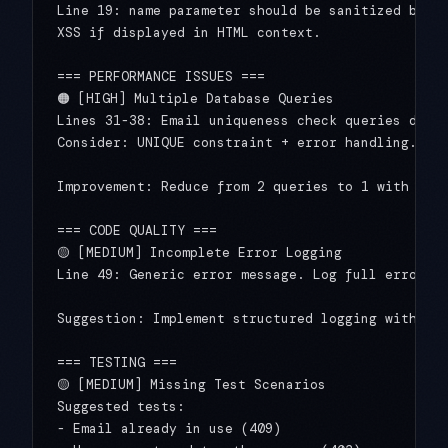
Line 19: name parameter should be sanitized befor
XSS if displayed in HTML context.

=== PERFORMANCE ISSUES ===

🟠 [HIGH] Multiple Database Queries

Lines 31-38: Email uniqueness check queries datab
Consider: UNIQUE constraint + error handling.

Improvement: Reduce from 2 queries to 1 with data
=== CODE QUALITY ===

🟡 [MEDIUM] Incomplete Error Logging

Line 49: Generic error message. Log full error de
Suggestion: Implement structured logging with req
=== TESTING ===

🟡 [MEDIUM] Missing Test Scenarios

Suggested tests:

- Email already in use (409)
