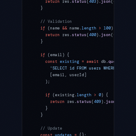
      return
 res.
status
(
403
).
json
({ error: 
    }
    // Validation
    if
 (name 
&&
 name.
length
 >
 100
) {
      return
 res.
status
(
400
).
json
({ error: 
    }
    if
 (email) {
      const
 existing
 =
 await
 db.
query
(
        'SELECT id FROM users WHERE email =
        [email, userId]
      );
      if
 (existing.
length
 >
 0
) {
        return
 res.
status
(
409
).
json
({ error
      }
    }
    // Update
    const
 updates
 =
 {};