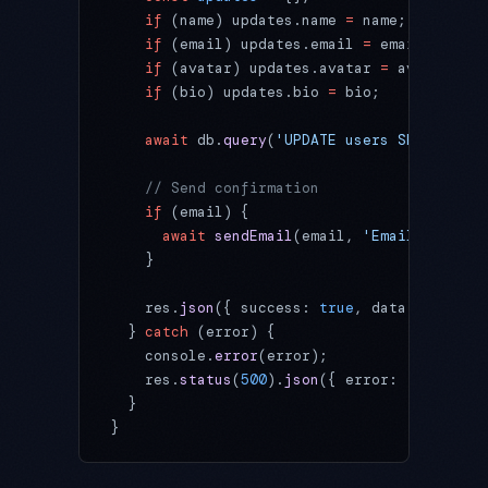
    if
 (name) updates.name 
=
 name;
    if
 (email) updates.email 
=
 email;
    if
 (avatar) updates.avatar 
=
 avatar;
    if
 (bio) updates.bio 
=
 bio;
    await
 db.
query
(
'UPDATE users SET ? WHER
    // Send confirmation
    if
 (email) {
      await
 sendEmail
(email, 
'Email Updated
    }
    res.
json
({ success: 
true
, data: { userI
  } 
catch
 (error) {
    console.
error
(error);
    res.
status
(
500
).
json
({ error: 
'Internal
  }
}