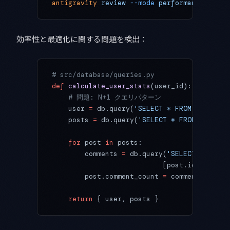
antigravity
 review
 --mode
 performance
 src/d
効率性と最適化に関する問題を検出：
# src/database/queries.py
def
 calculate_user_stats
(user_id):
    # 問題: N+1 クエリパターン
    user 
=
 db.query(
'SELECT * FROM users WH
    posts 
=
 db.query(
'SELECT * FROM posts W
    for
 post 
in
 posts:
        comments 
=
 db.query(
'SELECT COUNT(*
                           [post.id])  
# 
        post.comment_count 
=
 comments
    return
 { user, posts }