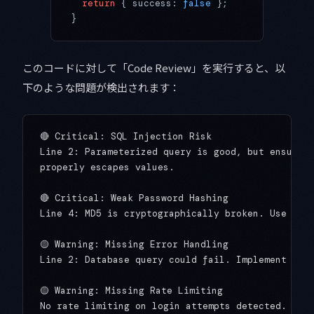
  return
 { success: 
false
 };
}
このコードに対して「Code Review」を実行すると、以
下のような問題が検出されます：
🔴 Critical: SQL Injection Risk

Line 2: Parameterized query is good, but ensure t
properly escapes values.

🔴 Critical: Weak Password Hashing

Line 4: MD5 is cryptographically broken. Use bcry
🟡 Warning: Missing Error Handling

Line 2: Database query could fail. Implement try-
🟡 Warning: Missing Rate Limiting

No rate limiting on login attempts detected. Add 