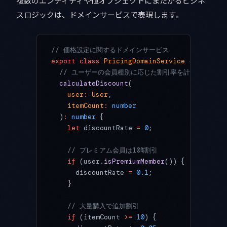
複数のエンティティや値オブジェクトにまたがるビジネ
スロジックは、ドメインサービスで表現します。
// 価格設定に関するドメインサービス
export
 class
 PricingDomainService
 {
  // ユーザーの会員種別に応じた割引率を計算
  calculateDiscount
(
    user
:
 User
,
    itemCount
:
 number
  )
:
 number
 {
    let
 discountRate 
=
 0
;
    // プレミアム会員は10%割引
    if
 (user.
isPremiumMember
()) {
      discountRate 
=
 0.1
;
    }
    // 大量購入で追加割引
    if
 (itemCount 
>=
 10
) {