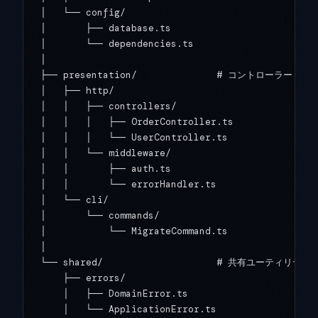
│   └── config/

│       ├── database.ts

│       └── dependencies.ts

│

├── presentation/              # コントローラー・ハ
│   ├── http/

│   │   ├── controllers/

│   │   │   ├── OrderController.ts

│   │   │   └── UserController.ts

│   │   └── middleware/

│   │       ├── auth.ts

│   │       └── errorHandler.ts

│   └── cli/

│       └── commands/

│           └── MigrateCommand.ts

│

└── shared/                    # 共有ユーティリティ

    ├── errors/

    │   ├── DomainError.ts

    │   └── ApplicationError.ts
