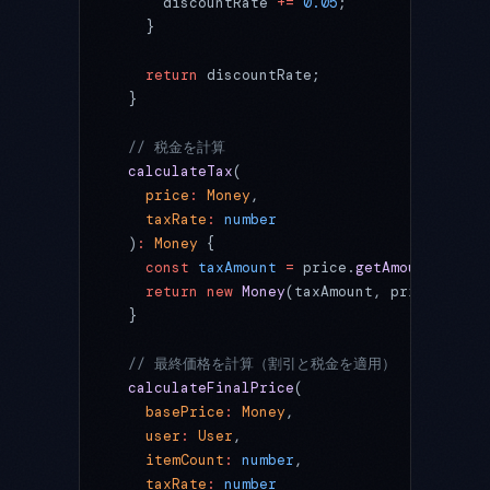
      discountRate 
+=
 0.05
;
    }
    return
 discountRate;
  }
  // 税金を計算
  calculateTax
(
    price
:
 Money
,
    taxRate
:
 number
  )
:
 Money
 {
    const
 taxAmount
 =
 price.
getAmount
() 
*
 t
    return
 new
 Money
(taxAmount, price.
getCu
  }
  // 最終価格を計算（割引と税金を適用）
  calculateFinalPrice
(
    basePrice
:
 Money
,
    user
:
 User
,
    itemCount
:
 number
,
    taxRate
:
 number