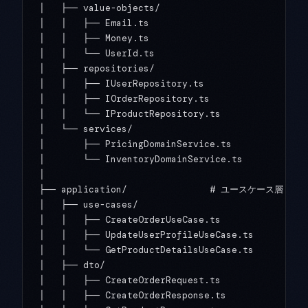
│   ├── value-objects/

│   │   ├── Email.ts

│   │   ├── Money.ts

│   │   └── UserId.ts

│   ├── repositories/

│   │   ├── IUserRepository.ts

│   │   ├── IOrderRepository.ts

│   │   └── IProductRepository.ts

│   └── services/

│       ├── PricingDomainService.ts

│       └── InventoryDomainService.ts

│

├── application/               # ユースケース層

│   ├── use-cases/

│   │   ├── CreateOrderUseCase.ts

│   │   ├── UpdateUserProfileUseCase.ts

│   │   └── GetProductDetailsUseCase.ts

│   ├── dto/

│   │   ├── CreateOrderRequest.ts

│   │   ├── CreateOrderResponse.ts
