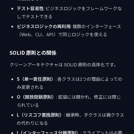
テスト容易性
: ビジネスロジックをフレームワークな
しでテストできる
ビジネスロジックの再利用
: 複数のインターフェース
（Web、CLI、API）で同じロジックを使える
SOLID 原則との関係
クリーンアーキテクチャは SOLID 原則の具体化です。
S（単一責任原則）
: 各クラスは1つの理由によっての
み変更される
O（開放閉鎖原則）
: 拡張には開かれ、修正には閉じ
られている
L（リスコフ置換原則）
: 継承時、子クラスは親クラス
の代わりになる
I（インターフェース分離原則）
: クライアントは必要