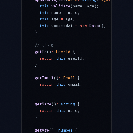
    this
.
validate
(name, age);
    this
.name 
=
 name;
    this
.age 
=
 age;
    this
.updatedAt 
=
 new
 Date
();
  }
  // ゲッター
  getId
()
:
 UserId
 {
    return
 this
.userId;
  }
  getEmail
()
:
 Email
 {
    return
 this
.email;
  }
  getName
()
:
 string
 {
    return
 this
.name;
  }
  getAge
()
:
 number
 {