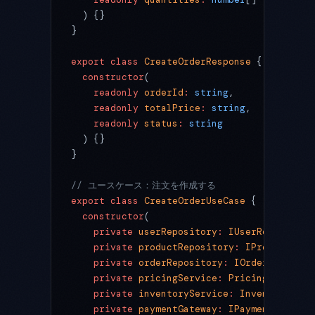
  ) {}
}
export
 class
 CreateOrderResponse
 {
  constructor
(
    readonly
 orderId
:
 string
,
    readonly
 totalPrice
:
 string
,
    readonly
 status
:
 string
  ) {}
}
// ユースケース：注文を作成する
export
 class
 CreateOrderUseCase
 {
  constructor
(
    private
 userRepository
:
 IUserRepository
    private
 productRepository
:
 IProductRepo
    private
 orderRepository
:
 IOrderReposito
    private
 pricingService
:
 PricingDomainSe
    private
 inventoryService
:
 InventoryDoma
    private
 paymentGateway
:
 IPaymentGateway