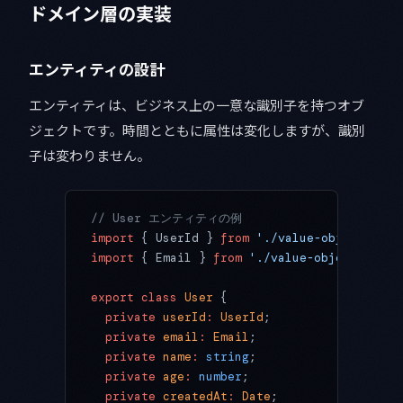
ドメイン層の実装
エンティティの設計
エンティティは、ビジネス上の一意な識別子を持つオブ
ジェクトです。時間とともに属性は変化しますが、識別
子は変わりません。
// User エンティティの例
import
 { UserId } 
from
 './value-objects/Use
import
 { Email } 
from
 './value-objects/Emai
export
 class
 User
 {
  private
 userId
:
 UserId
;
  private
 email
:
 Email
;
  private
 name
:
 string
;
  private
 age
:
 number
;
  private
 createdAt
:
 Date
;