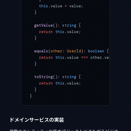
    this
.value 
=
 value;
  }
  getValue
()
:
 string
 {
    return
 this
.value;
  }
  equals
(
other
:
 UserId
)
:
 boolean
 {
    return
 this
.value 
===
 other.value;
  }
  toString
()
:
 string
 {
    return
 this
.value;
  }
}
ドメインサービスの実装