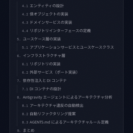
エンティティの設計
4.1
値オブジェクトの実装
4.2
ドメインサービスの実装
4.3
リポジトリインターフェースの定義
4.4
ユースケース層の実装
5.
アプリケーションサービスとユースケースクラス
5.1
インフラストラクチャ層
6.
リポジトリの実装
6.1
外部サービス（ポート実装）
6.2
依存性注入と DI コンテナ
7.
DI コンテナの設計
7.1
Antigravity エージェントによるアーキテクチャ分析
8.
アーキテクチャ違反の自動検出
8.1
自動リファクタリング提案
8.2
AGENTS.md によるアーキテクチャルール定義
8.3
まとめ
9.