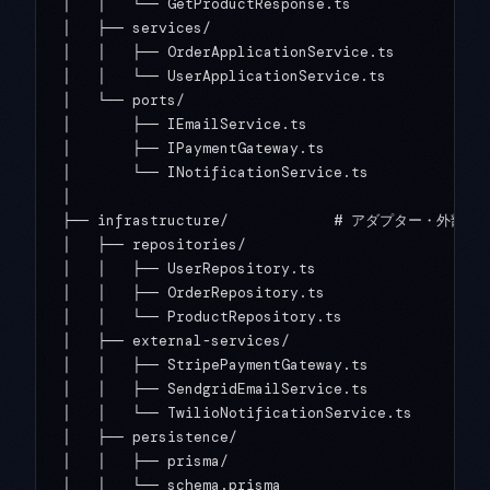
│   │   └── GetProductResponse.ts

│   ├── services/

│   │   ├── OrderApplicationService.ts

│   │   └── UserApplicationService.ts

│   └── ports/

│       ├── IEmailService.ts

│       ├── IPaymentGateway.ts

│       └── INotificationService.ts

│

├── infrastructure/            # アダプター・外部ツ
│   ├── repositories/

│   │   ├── UserRepository.ts

│   │   ├── OrderRepository.ts

│   │   └── ProductRepository.ts

│   ├── external-services/

│   │   ├── StripePaymentGateway.ts

│   │   ├── SendgridEmailService.ts

│   │   └── TwilioNotificationService.ts

│   ├── persistence/

│   │   ├── prisma/

│   │   └── schema.prisma
