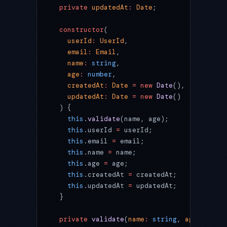
  private
 updatedAt
:
 Date
;
  constructor
(
    userId
:
 UserId
,
    email
:
 Email
,
    name
:
 string
,
    age
:
 number
,
    createdAt
:
 Date
 =
 new
 Date
(),
    updatedAt
:
 Date
 =
 new
 Date
()
  ) {
    this
.
validate
(name, age);
    this
.userId 
=
 userId;
    this
.email 
=
 email;
    this
.name 
=
 name;
    this
.age 
=
 age;
    this
.createdAt 
=
 createdAt;
    this
.updatedAt 
=
 updatedAt;
  }
  private
 validate
(
name
:
 string
, 
age
:
 numbe