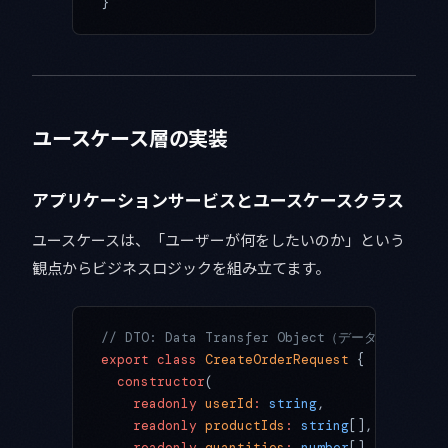
}
ユースケース層の実装
アプリケーションサービスとユースケースクラス
ユースケースは、「ユーザーが何をしたいのか」という
観点からビジネスロジックを組み立てます。
// DTO: Data Transfer Object（データ転送オブ
export
 class
 CreateOrderRequest
 {
  constructor
(
    readonly
 userId
:
 string
,
    readonly
 productIds
:
 string
[],
    readonly
 quantities
:
 number
[]