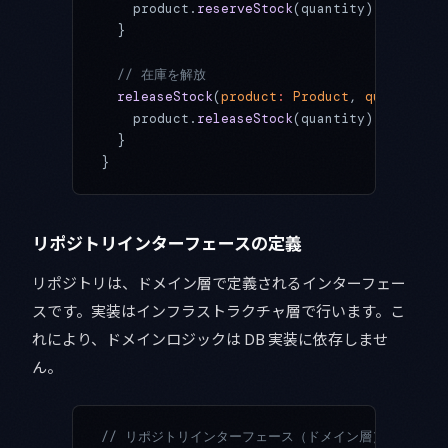
    product.
reserveStock
(quantity);
  }
  // 在庫を解放
  releaseStock
(
product
:
 Product
, 
quantity
:
 
    product.
releaseStock
(quantity);
  }
}
リポジトリインターフェースの定義
リポジトリは、ドメイン層で定義されるインターフェー
スです。実装はインフラストラクチャ層で行います。こ
れにより、ドメインロジックは DB 実装に依存しませ
ん。
// リポジトリインターフェース（ドメイン層）