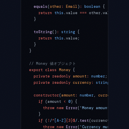
  equals
(
other
:
 Email
)
:
 boolean
 {
    return
 this
.value 
===
 other.value;
  }
  toString
()
:
 string
 {
    return
 this
.value;
  }
}
// Money 値オブジェクト
export
 class
 Money
 {
  private
 readonly
 amount
:
 number
;
  private
 readonly
 currency
:
 string
;
  constructor
(
amount
:
 number
, 
currency
:
 str
    if
 (amount 
<
 0
) {
      throw
 new
 Error
(
'Money amount must no
    }
    if
 (
!
/
^
[A-Z]
{3}$
/
.
test
(currency)) {
      throw
 new
 Error
(
'Currency must be a v