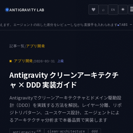
◉
♥
ANTIGRAVITY LAB
⌕
☀
EN
S — プレビュータブが加わりました。次のファイルを開くと入れ替わるため、探索的に
記事一覧
/
アプリ開発
▣
アプリ開発
/
2026-03-31
上級
Antigravity クリーンアーキテクチ
ャ × DDD 実装ガイド
Antigravityでクリーンアーキテクチャとドメイン駆動設
計（DDD）を実践する方法を解説。レイヤー分離、リポ
ジトリパターン、ユースケース設計、エージェントによ
るアーキテクチャ分析まで本番品質で実装します
436
clean-architecture
ddd
antigravity