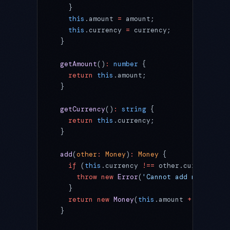
    }
    this
.amount 
=
 amount;
    this
.currency 
=
 currency;
  }
  getAmount
()
:
 number
 {
    return
 this
.amount;
  }
  getCurrency
()
:
 string
 {
    return
 this
.currency;
  }
  add
(
other
:
 Money
)
:
 Money
 {
    if
 (
this
.currency 
!==
 other.currency) {
      throw
 new
 Error
(
'Cannot add money in 
    }
    return
 new
 Money
(
this
.amount 
+
 other.am
  }