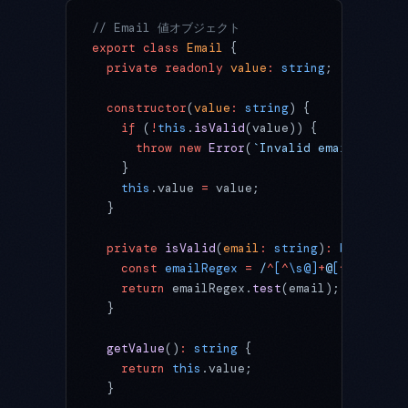
// Email 値オブジェクト
export
 class
 Email
 {
  private
 readonly
 value
:
 string
;
  constructor
(
value
:
 string
) {
    if
 (
!
this
.
isValid
(value)) {
      throw
 new
 Error
(
`Invalid email format
    }
    this
.value 
=
 value;
  }
  private
 isValid
(
email
:
 string
)
:
 boolean
 {
    const
 emailRegex
 =
 /
^
[
^
\s@]
+
@
[
^
\s@]
+
\.
[
    return
 emailRegex.
test
(email);
  }
  getValue
()
:
 string
 {
    return
 this
.value;
  }