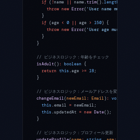
    if
 (
!
name 
||
 name.
trim
().
length
 ===
 0
) 
      throw
 new
 Error
(
'User name must not b
    }
    if
 (age 
<
 0
 ||
 age 
>
 150
) {
      throw
 new
 Error
(
'User age must be bet
    }
  }
  // ビジネスロジック：年齢をチェック
  isAdult
()
:
 boolean
 {
    return
 this
.age 
>=
 18
;
  }
  // ビジネスロジック：メールアドレスを変更
  changeEmail
(
newEmail
:
 Email
)
:
 void
 {
    this
.email 
=
 newEmail;
    this
.updatedAt 
=
 new
 Date
();
  }
  // ビジネスロジック：プロフィール更新
  updateProfile
(
name
:
 string
, 
age
:
 number
)
: