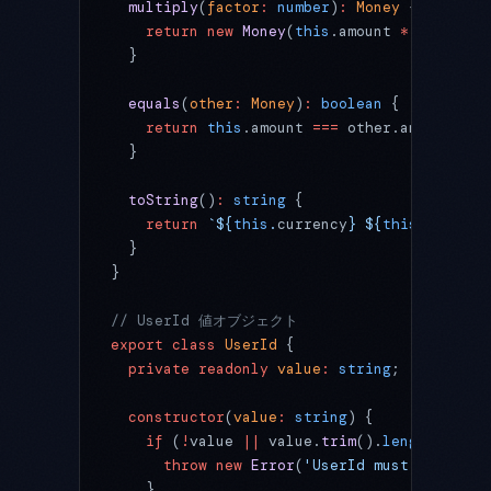
  multiply
(
factor
:
 number
)
:
 Money
 {
    return
 new
 Money
(
this
.amount 
*
 factor, 
  }
  equals
(
other
:
 Money
)
:
 boolean
 {
    return
 this
.amount 
===
 other.amount 
&&
 
  }
  toString
()
:
 string
 {
    return
 `${
this
.
currency
} ${
this
.
amount
.
  }
}
// UserId 値オブジェクト
export
 class
 UserId
 {
  private
 readonly
 value
:
 string
;
  constructor
(
value
:
 string
) {
    if
 (
!
value 
||
 value.
trim
().
length
 ===
 0
      throw
 new
 Error
(
'UserId must not be e
    }