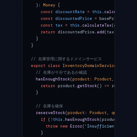
  )
:
 Money
 {
    const
 discountRate
 =
 this
.
calculateDisc
    const
 discountedPrice
 =
 basePrice.
multi
    const
 tax
 =
 this
.
calculateTax
(discounte
    return
 discountedPrice.
add
(tax);
  }
}
// 在庫管理に関するドメインサービス
export
 class
 InventoryDomainService
 {
  // 在庫が十分であるか確認
  hasEnoughStock
(
product
:
 Product
, 
requeste
    return
 product.
getStock
() 
>=
 requestedQ
  }
  // 在庫を確保
  reserveStock
(
product
:
 Product
, 
quantity
:
 
    if
 (
!
this
.
hasEnoughStock
(product, quant
      throw
 new
 Error
(
'Insufficient stock'
)
    }