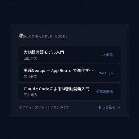
📚
RECOMMENDED BOOKS
大規模言語モデル入門
LLM開発
山田育矢
実践Next.js — App Routerで進化するWebアプリ開発
Next.js
吉井健文
Claude CodeによるAI駆動開発入門
AI駆動開発
平川知秀
※ アフィリエイトリンクを含みます
もっと見る →