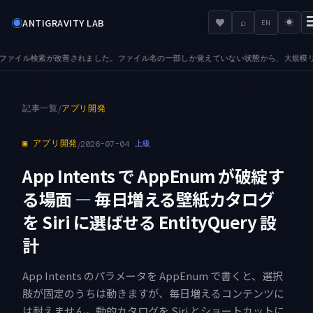
◉
♥
ANTIGRAVITY LAB
⌕
☀
EN
の一部しか覚えていない状態から、大規模リポジトリでも目的のファイルへ辿り着けます
A
●
記事一覧
/
アプリ開発
▣
アプリ開発
/
2026-07-04
上級
App Intents で AppEnum が破綻す
る場面 — 毎日増える壁紙カタログ
を Siri に選ばせる EntityQuery 設
計
App Intents のパラメータを AppEnum で書くと、選択
肢が固定のうちは動きますが、毎日増えるコンテンツに
は耐えません。動的カタログを Siri とショートカットに