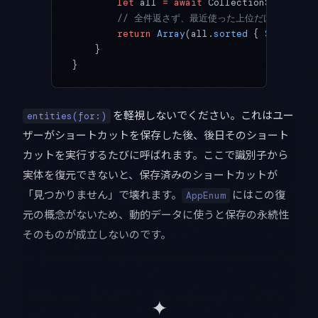
        let
 all 
=
 await
 CollectionStore.sha
        // 全件返さず、最近使った上位だけに絞る
        return
 Array
(all.
sorted
 { 
$0
.lastUs
    }
}
を軽視しないでください。これはユー
entities(for:)
ザーがショートカットを保存した後、後日そのショート
カットを実行するたびに呼ばれます。ここで識別子から
実体を復元できないと、保存済みのショートカットが
「見つかりません」で壊れます。
にはこの復
AppEnum
元の概念がないため、動的データに使うと保存の永続性
そのものが成立しないのです。
✦