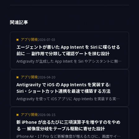
関連記事
2026-07-03
▣
アプリ開発
エージェントが書いた App Intent を Siri に喋らせる
前に — 副作用で分類して確認ゲートを挟む設計
Antigravity が生成した App Intent を Siri やアシスタントに無確認で走らせると、破壊的な操作が音声一つで発火します。副作用で3分類し、確認ゲートを機械的に挟む実装と、欠落を push 前に弾く静的チェックをまとめました。
2026-04-20
▣
アプリ開発
Antigravity で iOS の App Intents を実装する:
Siri・ショートカット連携を最速で構築する方法
Antigravity を使って iOS アプリに App Intents を実装する実践ガイド。Siri とショートカットアプリへの連携手順を、Antigravity が生成するコードの落とし穴と合わせて解説します。
2026-06-15
▣
アプリ開発
新 iPhone が出るたびに三項演算子を増やすのをやめ
る — 解像度分岐をテーブル駆動に寄せた設計
iPhone Air・17 Pro など新解像度が増えるたびに、画面サイズ判定の三項演算子を29箇所も書き足していました。端末ではなくプロファイルで考えるテーブル駆動の設計に寄せ直し、次の端末追加を1行で終わらせるまでの具体的な手順を、壁紙アプリの実装コードとともにまとめます。