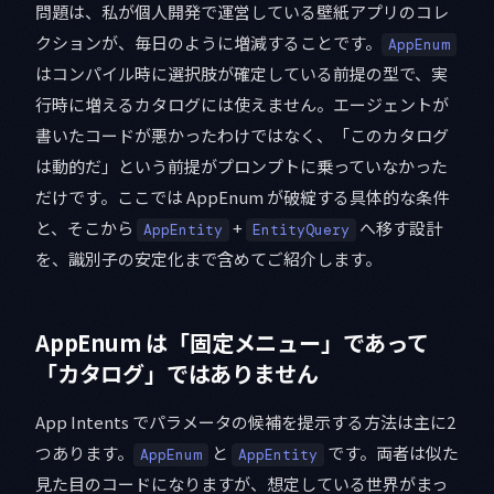
問題は、私が個人開発で運営している壁紙アプリのコレ
クションが、毎日のように増減することです。
AppEnum
はコンパイル時に選択肢が確定している前提の型で、実
行時に増えるカタログには使えません。エージェントが
書いたコードが悪かったわけではなく、「このカタログ
は動的だ」という前提がプロンプトに乗っていなかった
だけです。ここでは AppEnum が破綻する具体的な条件
と、そこから
+
へ移す設計
AppEntity
EntityQuery
を、識別子の安定化まで含めてご紹介します。
AppEnum は「固定メニュー」であって
「カタログ」ではありません
App Intents でパラメータの候補を提示する方法は主に2
つあります。
と
です。両者は似た
AppEnum
AppEntity
見た目のコードになりますが、想定している世界がまっ