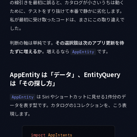
の線引きを最初に誤ると、カタログが小さいうちは動く
ために、テストをすり抜けて本番で静かに劣化します。
私が最初に受け取ったコードは、まさにこの取り違えで
した。
判断の軸は単純です。
その選択肢は次のアプリ更新を待
たずに増えるか
。増えるなら
です。
AppEntity
AppEntity は「データ」、EntityQuery
は「その探し方」
は Siri やショートカットに見せる1件分のデ
AppEntity
ータを表す型です。カタログの1コレクションを、こう表
現します。
import
 AppIntents