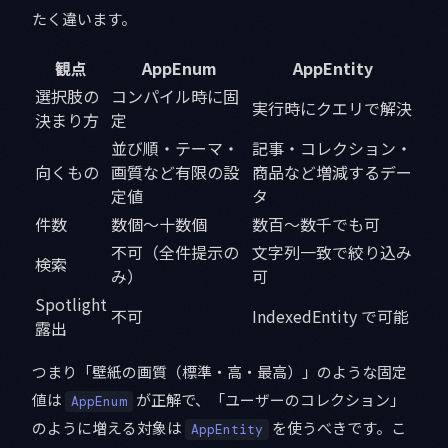
たく違います。
観点
AppEnum
AppEntity
選択肢の
コンパイル時に固
実行時にクエリで解決
決まり方
定
並び順・テーマ・
記事・コレクション・
向くもの
画質など有限の設
商品など増減するデー
定値
タ
件数
数個〜十数個
数百〜数千でも可
不可（全件提示の
文字列一致で絞り込み
検索
み）
可
Spotlight
不可
IndexedEntity で可能
露出
つまり「壁紙の画質（標準・高・最高）」のような固定
値は
が正解で、「ユーザーのコレクション」
AppEnum
のように増える対象は
を使うべきです。こ
AppEntity