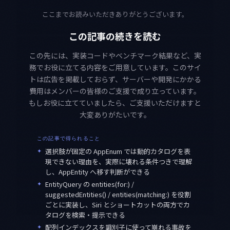
ここまでお読みいただきありがとうございます。
この記事の続きを読む
この先には、実装コードやベンチマーク結果など、実
務でお役に立てる内容をご用意しています。このサイ
トは広告を掲載しておらず、サーバーや開発にかかる
費用はメンバーの皆様のご支援で成り立っています。
もしお役に立てていましたら、ご支援いただけますと
大変ありがたいです。
この記事で得られること
✦
選択肢が固定の AppEnum では動的カタログを表
現できない理由を、実際に壊れる条件つきで理解
し、AppEntity へ移す判断ができる
✦
EntityQuery の entities(for:) /
suggestedEntities() / entities(matching:) を役割
ごとに実装し、Siri とショートカットの両方でカ
タログを検索・提示できる
✦
配列インデックスを識別子に使って崩れる事故を