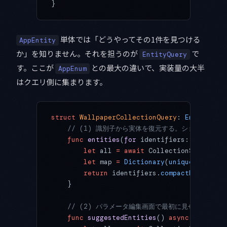
}
単体では「どうやってその1件を見つける
AppEntity
か」を知りません。それを担うのが
で
EntityQuery
す。ここが
との最大の違いで、実装量の大半
AppEnum
はクエリ側に集まります。
struct
 WallpaperCollectionQuery
: 
EntityQuer
    // (1) 識別子から実体を復元する。ショートカ
    func
 entities
(
for
 identifiers: [
String
]
        let
 all 
=
 await
 CollectionStore.sha
        let
 map 
=
 Dictionary
(
uniqueKeysWith
        return
 identifiers.
compactMap
 { map
    }
    // (2) パラメータ編集画面で最初に見せる候補
    func
 suggestedEntities
() 
async
 throws
 -