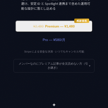
避け、安定 ID と Spotlight 連携まで含めた運用可
能な設計に落とし込める
感謝価格
¥2,480
Premium — ¥1,480
Pro — ¥580/月
Stripe による安全な決済 · いつでもキャンセル可能
メンバーなのにプレミアム記事が全文読めない方（引
▾
き継ぎ）
✦