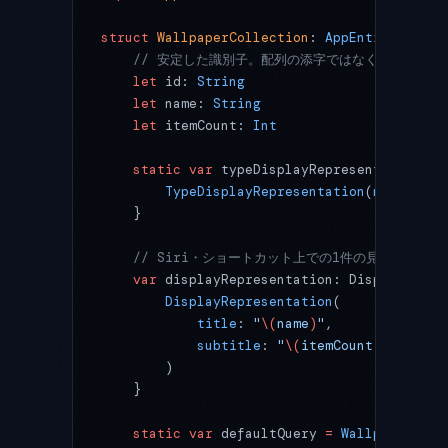
struct
 WallpaperCollection
: 
AppEntity 
{
    // 安定した識別子。配列の添字ではなく、データ側
    let
 id: 
String
    let
 name: 
String
    let
 itemCount: 
Int
    static
 var
 typeDisplayRepresentation: T
        TypeDisplayRepresentation
(
name
: 
"壁
    }
    // Siri・ショートカット上での1件の見た目
    var
 displayRepresentation: DisplayRepre
        DisplayRepresentation
(
            title
: 
"
\(
name
)
"
,
            subtitle
: 
"
\(
itemCount
)
 枚"
        )
    }
    static
 var
 defaultQuery 
=
 WallpaperColl