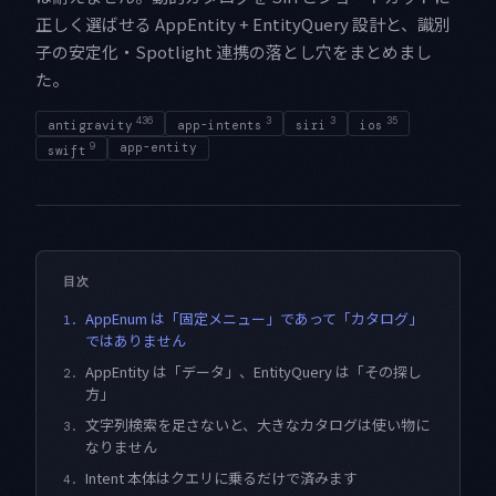
正しく選ばせる AppEntity + EntityQuery 設計と、識別
子の安定化・Spotlight 連携の落とし穴をまとめまし
た。
436
3
3
35
antigravity
app-intents
siri
ios
9
app-entity
swift
目次
AppEnum は「固定メニュー」であって「カタログ」
1.
ではありません
AppEntity は「データ」、EntityQuery は「その探し
2.
方」
文字列検索を足さないと、大きなカタログは使い物に
3.
なりません
Intent 本体はクエリに乗るだけで済みます
4.