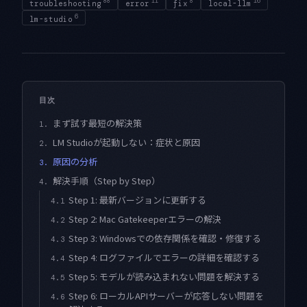
88
11
8
16
troubleshooting
error
fix
local-llm
6
lm-studio
目次
まず試す最短の解決策
1.
LM Studioが起動しない：症状と原因
2.
原因の分析
3.
解決手順（Step by Step）
4.
Step 1: 最新バージョンに更新する
4.1
Step 2: Mac Gatekeeperエラーの解決
4.2
Step 3: Windowsでの依存関係を確認・修復する
4.3
Step 4: ログファイルでエラーの詳細を確認する
4.4
Step 5: モデルが読み込まれない問題を解決する
4.5
Step 6: ローカルAPIサーバーが応答しない問題を
4.6