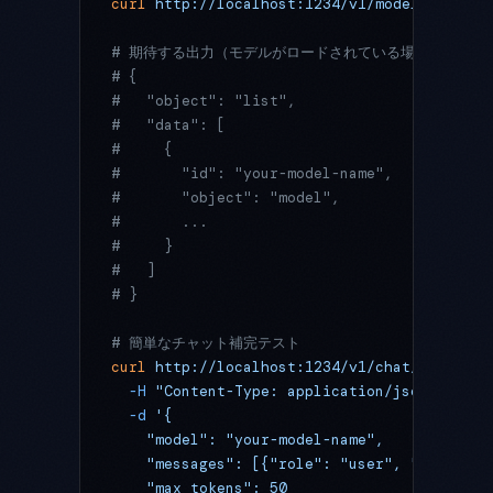
curl
 http://localhost:1234/v1/models
# 期待する出力（モデルがロードされている場合）:
# {
#   "object": "list",
#   "data": [
#     {
#       "id": "your-model-name",
#       "object": "model",
#       ...
#     }
#   ]
# }
# 簡単なチャット補完テスト
curl
 http://localhost:1234/v1/chat/completi
  -H
 "Content-Type: application/json"
 \
  -d
 '{
    "model": "your-model-name",
    "messages": [{"role": "user", "content"
    "max_tokens": 50