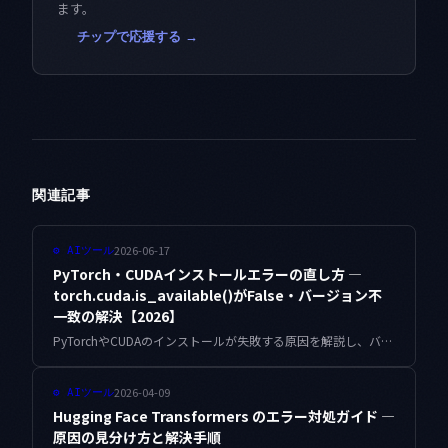
ます。
チップで応援する →
関連記事
2026-06-17
⚙
AIツール
PyTorch・CUDAインストールエラーの直し方 —
torch.cuda.is_available()がFalse・バージョン不
一致の解決【2026】
PyTorchやCUDAのインストールが失敗する原因を解説し、バージョン不一致・依存関係エラー・GPUが認識されない問題をStep by Stepで解決します。
2026-04-09
⚙
AIツール
Hugging Face Transformers のエラー対処ガイド —
原因の見分け方と解決手順