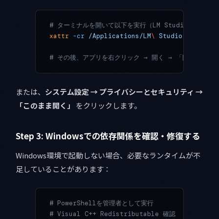
# ターミナルを開いて以下を実行（LM Studioを Appl
xattr
 -cr
 /Applications/LM
\ 
Studio.app
# その後、アプリを右クリック → 開く → 「開く」ボタ
または、
システム設定 → プライバシーとセキュリティ →
「このまま開く」
をクリックします。
Step 3: Windowsでの依存関係を確認・修復する
Windows環境で起動しない場合、必要なランタイムが不
足していることがあります：
# PowerShellを管理者として実行
# Visual C++ Redistributable 確認