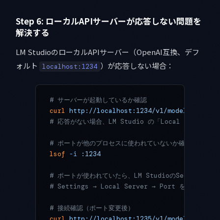
Step 6: ローカルAPIサーバーが応答しない問題を
解決する
LM StudioのローカルAPIサーバー（OpenAI互換、デフ
ォルト
）が応答しない場合：
localhost:1234
# サーバーが起動しているか確認
curl
 http://localhost:1234/v1/models
# 応答がない場合、LM Studio の「Local Serv
# ポートが他のプロセスに使われていないか確認（macOS/
lsof
 -i
 :1234
# ポートが使われていたら、LM StudioのServer設
# Settings → Local Server → Port を 1234
# 接続確認（ポート変更後）
curl
 http://localhost:1235/v1/models