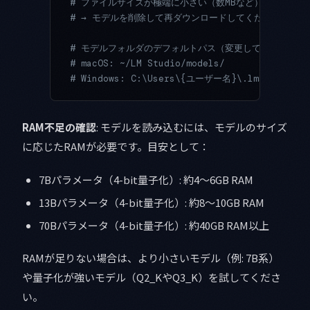
# ファイルサイズが極端に小さい（数MBなど）場合はダ
# → モデルを削除して再ダウンロードしてください
# モデルフォルダのデフォルトパス（変更していない場合
# macOS: ~/LM Studio/models/
# Windows: C:\Users\{ユーザー名}\.lmstudio\mo
RAM不足の確認
: モデルを読み込むには、モデルのサイズ
に応じたRAMが必要です。目安として：
7Bパラメータ（4-bit量子化）: 約4〜6GB RAM
13Bパラメータ（4-bit量子化）: 約8〜10GB RAM
70Bパラメータ（4-bit量子化）: 約40GB RAM以上
RAMが足りない場合は、より小さいモデル（例: 7B系）
や量子化が強いモデル（Q2_KやQ3_K）を試してくださ
い。