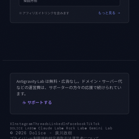
柴田芳樹
※ アフィリエイトリンクを含みます
もっと見る →
Antigravity Lab は無料・広告なし。ドメイン・サーバー代
などの運営費は、サポーターの方々の応援で続けられてい
ます。
☕ サポートする
X
Instagram
Threads
LinkedIn
Facebook
TikTok
◉
Claude Lab
◉
Rork Lab
◉
Gemini Lab
DOLICE LABS
© 2026
Dolice
-
廣川政樹
プライバシー
利用規約
特定商取引法
運営者について