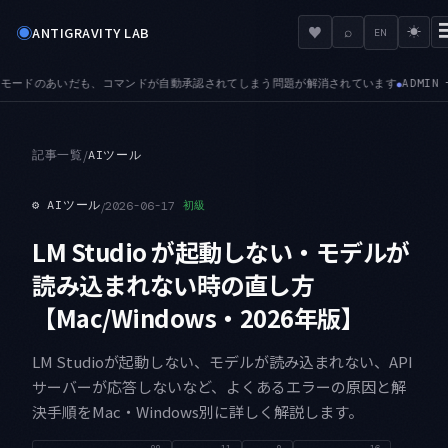
◉
♥
ANTIGRAVITY LAB
⌕
☀
EN
されています
ADMIN — 認証前の取得が管理者コントロールの対象外としてキャッシュさ
●
記事一覧
/
AIツール
⚙
AIツール
/
2026-06-17
初級
LM Studio が起動しない・モデルが
読み込まれない時の直し方
【Mac/Windows・2026年版】
LM Studioが起動しない、モデルが読み込まれない、API
サーバーが応答しないなど、よくあるエラーの原因と解
決手順をMac・Windows別に詳しく解説します。