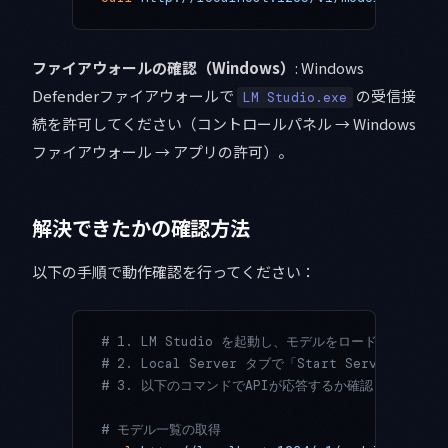
ファイアウォールの確認（Windows）
: Windows
Defenderファイアウォールで
の受信接
LM Studio.exe
続を許可してください（コントロールパネル → Windows
ファイアウォール → アプリの許可）。
解決できたかの確認方法
以下の手順で動作確認を行ってください：
# 1. LM Studio を起動し、モデルをロード
# 2. Local Server タブで「Start Server」をク
# 3. 以下のコマンドでAPIが応答するか確認
# モデル一覧の取得