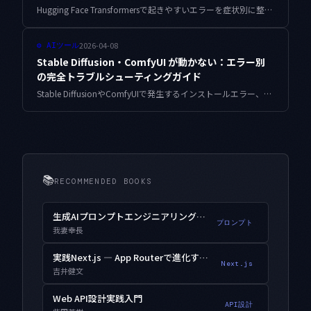
Hugging Face Transformersで起きやすいエラーを症状別に整理。ImportError、CUDA OOM、bf16非対応GPU、ゲート付きモデルの401、キャッシュ肥大化まで、原因の見分け方と解決手順をまとめます。
2026-04-08
⚙
AIツール
Stable Diffusion・ComfyUI が動かない：エラー別
の完全トラブルシューティングガイド
Stable DiffusionやComfyUIで発生するインストールエラー、VRAM不足、モデル読み込み失敗、生成が止まる問題を原因別に解説し、具体的な解決手順をステップバイステップで紹介します。
📚
RECOMMENDED BOOKS
生成AIプロンプトエンジニアリング入門
プロンプト
我妻幸長
実践Next.js — App Routerで進化するWebアプリ開発
Next.js
吉井健文
Web API設計実践入門
API設計