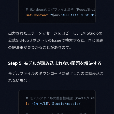
# Windowsのログファイル場所（PowerShell）
Get-Content
 "
$env
:APPDATA\LM Studio\logs\ma
出力されたエラーメッセージをコピーし、LM Studioの
公式GitHubリポジトリのIssueで検索すると、同じ問題
の解決策が見つかることがあります。
Step 5: モデルが読み込まれない問題を解決する
モデルファイルのダウンロードは完了したのに読み込ま
れない場合：
# モデルファイルの整合性確認（macOS/Linux）
ls
 -lh
 ~/LM
\ 
Studio/models/