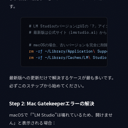
す。
# LM StudioのバージョンはUIの「?」アイコン → Ab
# 最新版は公式サイト（lmstudio.ai）からダウンロ
# macOSの場合、古いバージョンを完全に削除してから
rm
 -rf
 ~/Library/Application
\ 
Support/LM
\ 
S
rm
 -rf
 ~/Library/Caches/LM
\ 
Studio
最新版への更新だけで解決するケースが最も多いです。
必ずこのステップから始めてください。
Step 2: Mac Gatekeeperエラーの解決
macOSで「"LM Studio"は壊れているため、開けませ
ん」と表示される場合：