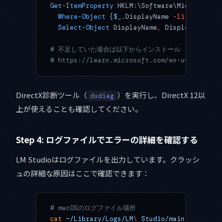
Get-ItemProperty
 HKLM:\Software\Microsoft\W
  Where-Object
 {
$_
.DisplayName 
-like
 "*Visu
  Select-Object
 DisplayName
,
 DisplayVersion
# 不足していた場合は以下からインストール
# https://learn.microsoft.com/en-us/cpp/win
DirectX診断ツール（
）を実行し、DirectX 12以
dxdiag
上が使えることも確認してください。
Step 4: ログファイルでエラーの詳細を確認する
LM Studioはログファイルを出力しています。クラッシ
ュの詳細な原因はここで確認できます：
# macOSのログファイル場所
cat
 ~/Library/Logs/LM
\ 
Studio/main.log
 |
 ta