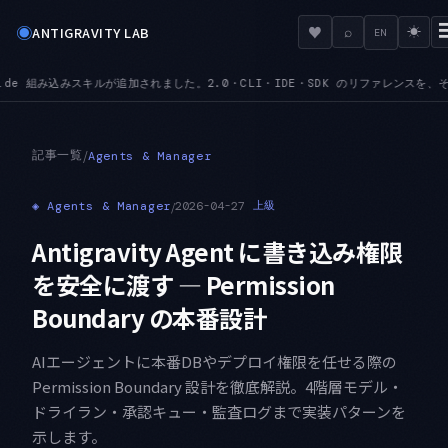
◉
♥
ANTIGRAVITY LAB
⌕
☀
EN
.0・CLI・IDE・SDK のリファレンスを、その場で文脈込みで引けます
MCPURL — m
●
記事一覧
/
Agents & Manager
◈
Agents & Manager
/
2026-04-27
上級
Antigravity Agent に書き込み権限
を安全に渡す — Permission
Boundary の本番設計
AIエージェントに本番DBやデプロイ権限を任せる際の
Permission Boundary 設計を徹底解説。4階層モデル・
ドライラン・承認キュー・監査ログまで実装パターンを
示します。