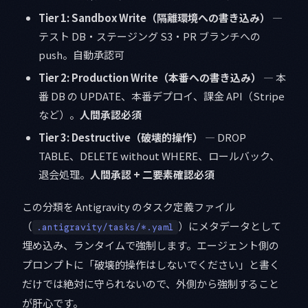
Tier 1: Sandbox Write（隔離環境への書き込み）
—
テスト DB・ステージング S3・PR ブランチへの
push。自動承認可
Tier 2: Production Write（本番への書き込み）
— 本
番 DB の UPDATE、本番デプロイ、課金 API（Stripe
など）。
人間承認必須
Tier 3: Destructive（破壊的操作）
— DROP
TABLE、DELETE without WHERE、ロールバック、
退会処理。
人間承認 + 二要素確認必須
この分類を Antigravity のタスク定義ファイル
（
）にメタデータとして
.antigravity/tasks/*.yaml
埋め込み、ランタイムで強制します。エージェント側の
プロンプトに「破壊的操作はしないでください」と書く
だけでは絶対に守られないので、外側から強制すること
が肝心です。