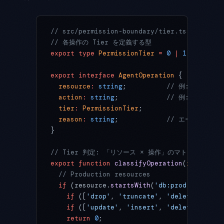
// src/permission-boundary/tier.ts
// 各操作の Tier を定義する型
export
 type
 PermissionTier
 =
 0
 |
 1
 |
 2
 |
 3
;
export
 interface
 AgentOperation
 {
  resource
:
 string
;          
// 例: "db:user
  action
:
 string
;            
// 例: "select"
  tier
:
 PermissionTier
;
  reason
:
 string
;            
// エージェント
}
// Tier 判定: 「リソース × 操作」のマトリクスを
export
 function
 classifyOperation
(
resource
:
  // Production resources
  if
 (resource.
startsWith
(
'db:prod:'
) 
||
 re
    if
 ([
'drop'
, 
'truncate'
, 
'delete-bucket
    if
 ([
'update'
, 
'insert'
, 
'delete'
, 
'dep
    return
 0
;