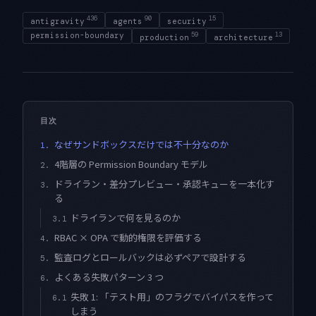
436
90
15
antigravity
agents
security
permission-boundary
59
13
production
architecture
目次
なぜサンドボックスだけでは不十分なのか
1.
4階層の Permission Boundary モデル
2.
ドライラン・差分プレビュー・承認キューを一本化す
3.
る
ドライランで何を見るのか
3.1
RBAC × OPA で動的権限を評価する
4.
監査ログとロールバックは必ずペアで設計する
5.
よくある失敗パターン 3 つ
6.
失敗 1: 「テスト用」のフラグでバイパスを作って
6.1
しまう