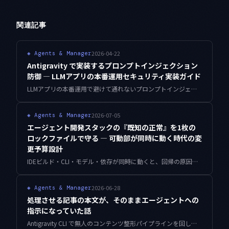
関連記事
2026-04-22
◈
Agents & Manager
Antigravity で実装するプロンプトインジェクション
防御 — LLMアプリの本番運用セキュリティ実装ガイド
LLMアプリの本番運用で避けて通れないプロンプトインジェクション対策を、Antigravityで動く実装コード付きで体系化。直接・間接・多段攻撃への多層防御を一本の記事で完結させます。
2026-07-05
◈
Agents & Manager
エージェント開発スタックの『既知の正常』を1枚の
ロックファイルで守る — 可動部が同時に動く時代の変
更予算設計
IDEビルド・CLI・モデル・依存が同時に動くと、回帰の原因が特定できなくなります。既知の正常を1枚のロックファイルに固定し、一度に動かす軸を絞る変更予算の設計を、実装コードと運用ログで整理しました。
2026-06-28
◈
Agents & Manager
処理させる記事の本文が、そのままエージェントへの
指示になっていた話
Antigravity CLI で無人のコンテンツ整形パイプラインを回していると、処理対象ファイルの本文に紛れた指示文がエージェントの動作を乗っ取ります。指示チャネルとデータチャネルを構造的に分離し、出力スコープの受け入れゲートで逸脱を弾く設計をまとめました。