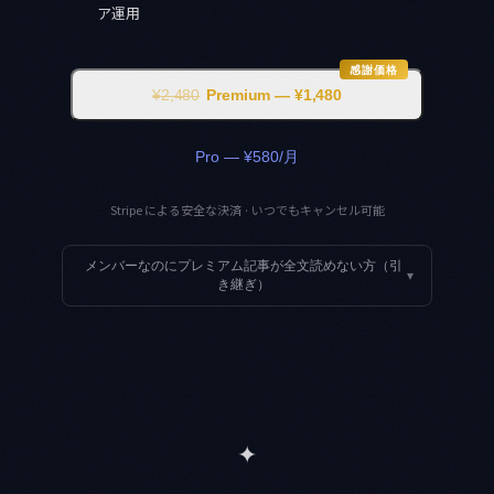
ア運用
感謝価格
¥2,480
Premium — ¥1,480
Pro — ¥580/月
Stripe による安全な決済 · いつでもキャンセル可能
メンバーなのにプレミアム記事が全文読めない方（引
▾
き継ぎ）
✦