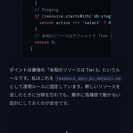
  }
  // Staging
  if
 (resource.
startsWith
(
'db:staging:'
) 
||
    return
 action 
===
 'select'
 ?
 0
 :
 1
;
  }
  // 未知のリソースはデフォルトで Tier 3 にして deny
  return
 3
;
}
ポイントは最後の「未知のリソースは Tier 3」というル
ールです。私はこれを
feedback_deny_by_default.md
として運用ルールに固定しています。新しいリソースを
足したときに分類を忘れても、勝手に高権限で動かない
設計にしておくのが安全です。