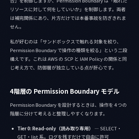
合」を制御しますが、Permission Boundary は「触れた
リソースに対して何をしていいか」を制御します。両者
は補完関係にあり、片方だけでは本番事故を防ぎきれま
せん。
私が好むのは「サンドボックスで触れる対象を絞り、
Permission Boundary で操作の種類を絞る」という二段
構えです。これは AWS の SCP と IAM Policy の関係と同
じ考え方で、防御層が独立している点が肝心です。
4階層の Permission Boundary モデル
Permission Boundary を設計するときは、操作を 4 つの
階層に分けて考えると整理しやすくなります。
Tier 0: Read-only（読み取り専用）
— SELECT・
GET・list 系。ログを残すだけで自由に許可