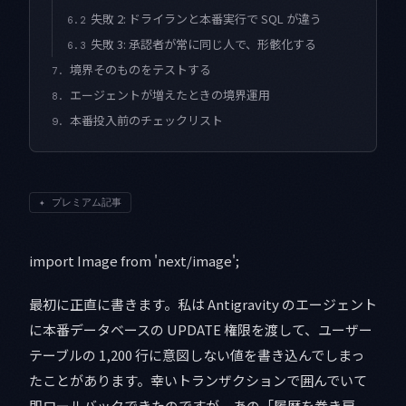
失敗 2: ドライランと本番実行で SQL が違う
6.2
失敗 3: 承認者が常に同じ人で、形骸化する
6.3
境界そのものをテストする
7.
エージェントが増えたときの境界運用
8.
本番投入前のチェックリスト
9.
✦
プレミアム記事
import Image from 'next/image';
最初に正直に書きます。私は Antigravity のエージェント
に本番データベースの UPDATE 権限を渡して、ユーザー
テーブルの 1,200 行に意図しない値を書き込んでしまっ
たことがあります。幸いトランザクションで囲んでいて
即ロールバックできたのですが、あの「履歴を巻き戻