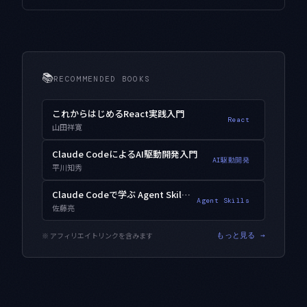
📚
RECOMMENDED BOOKS
これからはじめるReact実践入門
React
山田祥寛
Claude CodeによるAI駆動開発入門
AI駆動開発
平川知秀
Claude Codeで学ぶ Agent Skills入門
Agent Skills
佐藤亮
※ アフィリエイトリンクを含みます
もっと見る →