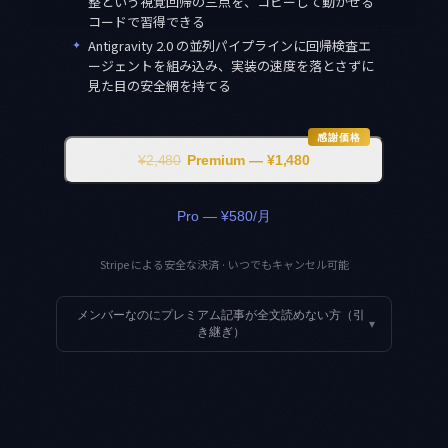
整という視覚回帰の三点を、コピーして動かせる
コードで習得できる
✦
Antigravity 2.0 の並列パイプラインに回帰検査エ
ージェントを組み込み、実装の速度を落とさずに
見た目の安全網を持てる
感謝価格
¥2,480
Premium — ¥1,480
Pro — ¥580/月
Stripe による安全な決済 · いつでもキャンセル可能
メンバーなのにプレミアム記事が全文読めない方（引
▾
き継ぎ）