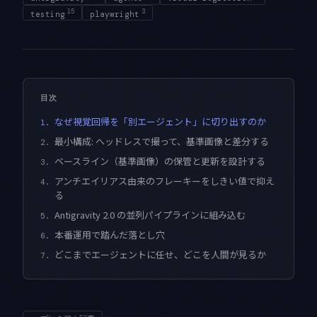
15
3
testing
playwright
目次
なぜ視覚回帰を「別エージェント」に切り出すのか
1.
最小構成: ヘッドレスで撮って、基準画像と差分する
2.
ベースライン（基準画像）の保管と更新を設計する
3.
アンチエイリアス由来のフレーキーをしきい値で抑え
4.
る
Antigravity 2.0 の並列パイプラインに組み込む
5.
本番運用で踏んだ落とし穴
6.
どこまでエージェントに任せ、どこを人間が見るか
7.