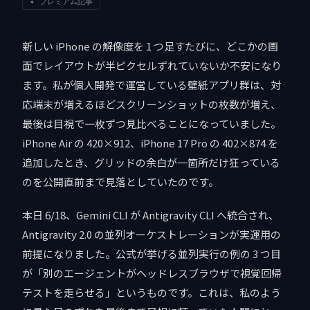
✦
プレミアム記事
新しい iPhone の解像度を 1 つ足すたびに、どこかの画
面でレイアウトが半ピクセルずれていないか不安になり
ます。私が個人開発で運営している壁紙アプリ群は、対
応端末が増えるほどスクリーンショットの枚数が増え、
最後は目視で一枚ずつ見比べることになっていました。
iPhone Air の 420×912、iPhone 17 Pro の 402×874 を
追加したとき、グリッドの余白が一箇所だけ狂っている
のを公開直前まで見落としていたのです。
本日 6/18、Gemini CLI が Antigravity CLI へ統合され、
Antigravity 2.0 の並列オーケストレーションが実運用の
前提になりました。公式が挙げる並列実行の例の 3 つ目
が「別のエージェントがヘッドレスブラウザで視覚回帰
テストを走らせる」というものです。これは、私のよう