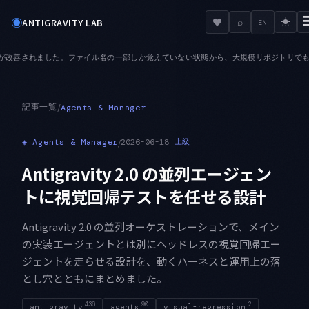
◉
♥
ANTIGRAVITY LAB
⌕
☀
EN
ていない状態から、大規模リポジトリでも目的のファイルへ辿り着けます
AUDIO — 
●
記事一覧
/
Agents & Manager
◈
Agents & Manager
/
2026-06-18
上級
Antigravity 2.0 の並列エージェン
トに視覚回帰テストを任せる設計
Antigravity 2.0 の並列オーケストレーションで、メイン
の実装エージェントとは別にヘッドレスの視覚回帰エー
ジェントを走らせる設計を、動くハーネスと運用上の落
とし穴とともにまとめました。
436
90
2
antigravity
agents
visual-regression