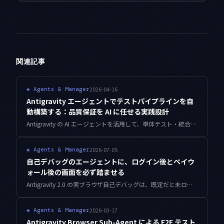
関連記事
2026-04-16
◈
Agents & Manager
Antigravity エージェントでテストパイプラインを自
動構築する：品質保証を AI に任せる実践設計
Antigravity の AI エージェントを活用して、単体テスト・統合テスト・E2E テストを自動生成・自動実行するパイプラインを本番品質で構築する方法を、実装コードとともに解説します。
2026-07-05
◈
Agents & Manager
自己デバッグのエージェントに、ログイン後とペイウ
ォール後の画面を必ず踏ませる
Antigravity 2.0 の実ブラウザ自己デバッグは、既定だと未ログインの無料表示しか見ずに合格を返します。課金導線の回帰を見逃さないため、認証済みセッションと課金状態をエージェントに注入し、到達を表明で強制する設計をまとめます。
2026-03-17
◈
Agents & Manager
Antigravity Browser Sub-Agent による E2E テスト