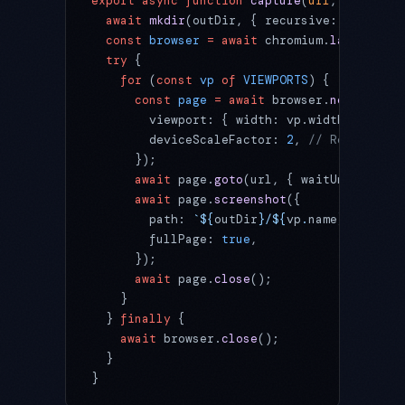
export
 async
 function
 capture
(
url
, 
outDir
) 
  await
 mkdir
(outDir, { recursive: 
true
 });
  const
 browser
 =
 await
 chromium.
launch
(); 
  try
 {
    for
 (
const
 vp
 of
 VIEWPORTS
) {
      const
 page
 =
 await
 browser.
newPage
({
        viewport: { width: vp.width, height
        deviceScaleFactor: 
2
, 
// Retina 相
      });
      await
 page.
goto
(url, { waitUntil: 
"ne
      await
 page.
screenshot
({
        path: 
`${
outDir
}/${
vp
.
name
}.png`
,
        fullPage: 
true
,
      });
      await
 page.
close
();
    }
  } 
finally
 {
    await
 browser.
close
();
  }
}