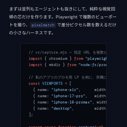
まずは並列もエージェントも抜きにして、純粋な視覚回
帰の芯だけを作ります。Playwright で複数のビューポー
トを撮り、
で差分ピクセル数を数えるだけ
pixelmatch
の小さなハーネスです。
// vr/capture.mjs — 指定 URL を複数ビューポ
import
 { chromium } 
from
 "playwright"
;
import
 { mkdir } 
from
 "node:fs/promises"
;
// 私のアプリのプロモ用 LP を例に、実機に近い解像
const
 VIEWPORTS
 =
 [
  { name: 
"iphone-air"
,      width: 
420
, he
  { name: 
"iphone-17-pro"
,   width: 
402
, he
  { name: 
"iphone-16-promax"
, width: 
440
, h
  { name: 
"desktop"
,         width: 
1280
, h
];