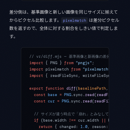
差分側は、基準画像と新しい画像を同じサイズに揃えて
からピクセル比較します。
は差分ピクセル
pixelmatch
数を返すので、全体に対する割合をしきい値で判定しま
す。
// vr/diff.mjs — 基準画像と新画像の差分割合を返す
import
 { PNG } 
from
 "pngjs"
;
import
 pixelmatch 
from
 "pixelmatch"
;
import
 { readFileSync, writeFileSync } 
from
export
 function
 diff
(
baselinePath
, 
currentP
  const
 base
 =
 PNG
.sync.
read
(
readFileSync
(b
  const
 cur
 =
 PNG
.sync.
read
(
readFileSync
(cu
  // サイズが違う時点で「崩れ」とみなして即失敗させ
  if
 (base.width 
!==
 cur.width 
||
 base.heig
    return
 { changed: 
1.0
, reason: 
"dimensi