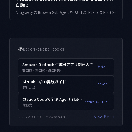
自動化
Antigravity の Browser Sub-Agent を活用した E2E テスト・ビジュアルリグレッションテスト・CI/CD 統合の完全実践ガイド。Gemini の視覚能力でブラウザ自動化を次のレベルへ引き上げる。
📚
RECOMMENDED BOOKS
Amazon Bedrock 生成AIアプリ開発入門
生成AI
御田稔・熊田寛・森田和明
GitHub CI/CD実践ガイド
CI/CD
野村友規
Claude Codeで学ぶ Agent Skills入門
Agent Skills
佐藤亮
※ アフィリエイトリンクを含みます
もっと見る →