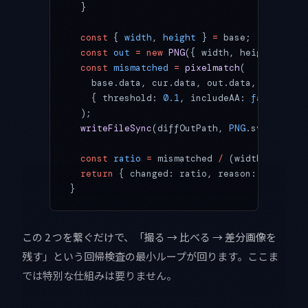
  }
  const
 { 
width
, 
height
 } 
=
 base;
  const
 out
 =
 new
 PNG
({ width, height });
  const
 mismatched
 =
 pixelmatch
(
    base.data, cur.data, out.data, width, h
    { threshold: 
0.1
, includeAA: 
false
 } 
/
  );
  writeFileSync
(diffOutPath, 
PNG
.sync.
write
  const
 ratio
 =
 mismatched 
/
 (width 
*
 heigh
  return
 { changed: ratio, reason: ratio 
>
 
}
この 2 つを繋ぐだけで、「撮る → 比べる → 差分画像を
残す」という回帰検査の最小ループが回ります。ここま
では特別な仕組みは要りません。