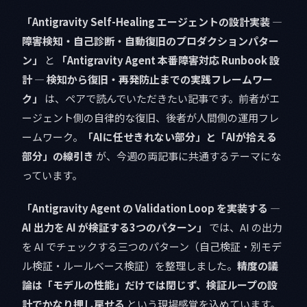
「Antigravity Self-Healing エージェントの設計実装 —
障害検知・自己診断・自動復旧のプロダクションパター
ン」
と
「Antigravity Agent 本番障害対応 Runbook 設
計 — 検知から復旧・再発防止までの実践フレームワー
ク」
は、ペアで読んでいただきたい記事です。前者がエ
ージェント側の自律的な復旧、後者が人間側の運用フレ
ームワーク。
「AIに任せきれない部分」と「AIが拾える
部分」の線引き
が、今週の両記事に共通するテーマにな
っています。
「Antigravity Agent の Validation Loop を実装する —
AI 出力を AI が検証する3つのパターン」
では、AI の出力
を AI でチェックする三つのパターン（自己検証・別モデ
ル検証・ルールベース検証）を整理しました。
精度の議
論は「モデルの性能」だけでは閉じず、検証ループの設
計でかなり押し戻せる
という現場感覚を込めています。