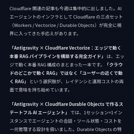
Cloudflare 関連の記事も今週は集中的に出しました。AI
エージェントのインフラとして Cloudflare の三点セット
（Workers / Vectorize / Durable Objects）が完全に視
界に入ってきた手応えがあります。
「Antigravity × Cloudflare Vectorize：エッジで動く
本番 RAG パイプラインを構築する完全ガイド」
は、エッ
ジで動く本番 RAG 構成のまとまった一本です。
「クラウ
ドのどこかで動く RAG」ではなく「ユーザーの近くで動
く RAG」
という選択肢が、レイテンシと運用コストの両
面で意味を持ち始めています。
「Antigravity × Cloudflare Durable Objects で作るス
テートフル AI エージェント」
では、1セッション=1イン
スタンスでエージェントの会話・ツール状態・コストを
一元管理する設計を扱いました。Durable Objects の特