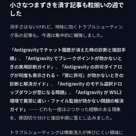
小さなつまずきを潰す記事も粒揃いの週で
した
派手さはないけれど、地味に効くトラブルシューティン
グ系の記事も、今週は集中的に補強しました。
「Antigravityでチャット履歴が消えた時の診断と復旧手
順」
、
「Antigravity でブレークポイントが効かないと
きの実用診断ガイド」
、
「Antigravity の許可ダイアロ
グが何度も表示される・『常に許可』が効かないときの
診断と解決ガイド」
、
「Antigravity のモデル選択ドロ
ップダウンが空になる問題」
、
「Antigravity が WSL2
環境で異常に遅い・ファイル監視が効かない問題の解決
ガイド」
── どれも一度はぶつかった経験のある現象
を、原因切り分けと復旧手順に落とし込みました。
トラブルシューティングは検索流入が伸びにくい領域に