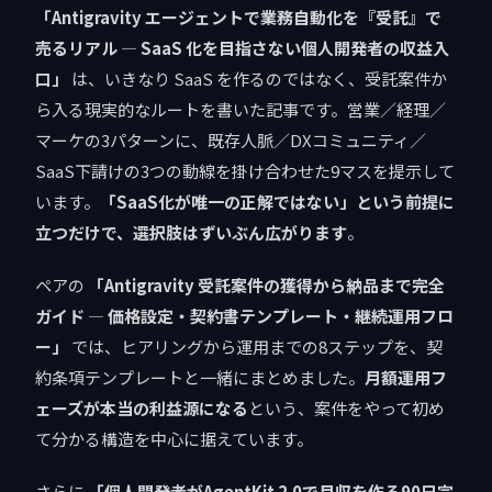
「Antigravity エージェントで業務自動化を『受託』で
売るリアル — SaaS 化を目指さない個人開発者の収益入
口」
は、いきなり SaaS を作るのではなく、受託案件か
ら入る現実的なルートを書いた記事です。営業／経理／
マーケの3パターンに、既存人脈／DXコミュニティ／
SaaS下請けの3つの動線を掛け合わせた9マスを提示して
います。
「SaaS化が唯一の正解ではない」という前提に
立つだけで、選択肢はずいぶん広がります
。
ペアの
「Antigravity 受託案件の獲得から納品まで完全
ガイド — 価格設定・契約書テンプレート・継続運用フロ
ー」
では、ヒアリングから運用までの8ステップを、契
約条項テンプレートと一緒にまとめました。
月額運用フ
ェーズが本当の利益源になる
という、案件をやって初め
て分かる構造を中心に据えています。
さらに
「個人開発者がAgentKit 2.0で月収を作る90日完