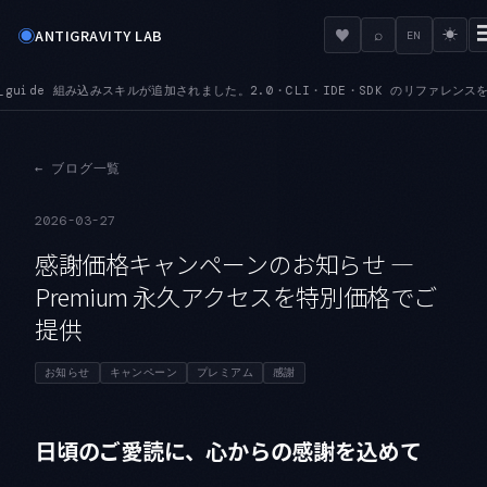
◉
♥
ANTIGRAVITY LAB
⌕
☀
EN
 組み込みスキルが追加されました。2.0・CLI・IDE・SDK のリファレンスを、その場で文
←
ブログ一覧
2026-03-27
感謝価格キャンペーンのお知らせ —
Premium 永久アクセスを特別価格でご
提供
お知らせ
キャンペーン
プレミアム
感謝
日頃のご愛読に、心からの感謝を込めて