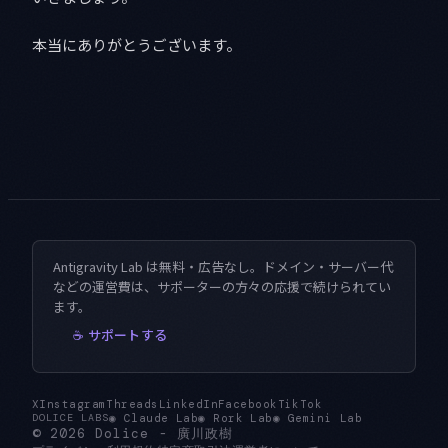
本当にありがとうございます。
Antigravity Lab は無料・広告なし。ドメイン・サーバー代
などの運営費は、サポーターの方々の応援で続けられてい
ます。
☕ サポートする
X
Instagram
Threads
LinkedIn
Facebook
TikTok
◉
Claude Lab
◉
Rork Lab
◉
Gemini Lab
DOLICE LABS
© 2026
Dolice
-
廣川政樹