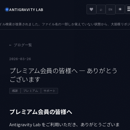
◉
♥
ANTIGRAVITY LAB
⌕
☀
EN
善されました。ファイル名の一部しか覚えていない状態から、大規模リポジトリでも目的の
←
ブログ一覧
2026-03-26
プレミアム会員の皆様へ — ありがとう
ございます
感謝
プレミアム
サポート
プレミアム会員の皆様へ
Antigravity Lab をご利用いただき、ありがとうございま