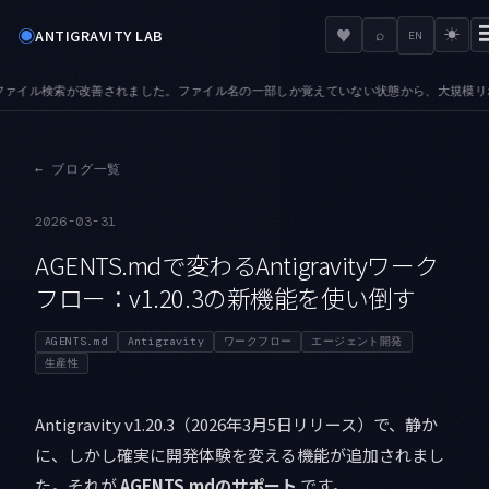
◉
♥
ANTIGRAVITY LAB
⌕
☀
EN
ました。ファイル名の一部しか覚えていない状態から、大規模リポジトリでも目的のファイ
←
ブログ一覧
2026-03-31
AGENTS.mdで変わるAntigravityワーク
フロー：v1.20.3の新機能を使い倒す
AGENTS.md
Antigravity
ワークフロー
エージェント開発
生産性
Antigravity v1.20.3（2026年3月5日リリース）で、静か
に、しかし確実に開発体験を変える機能が追加されまし
た。それが
AGENTS.mdのサポート
です。