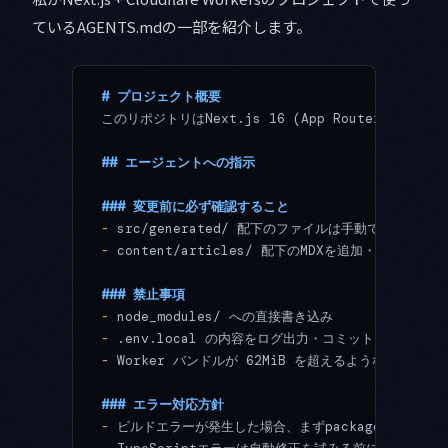
ているAGENTS.mdの一部を紹介します。
# プロジェクト概要
このリポジトリはNext.js 16 (App Router) + Clo
## エージェントへの指示
### 変更前に必ず確認すること
-
 src/generated/ 配下のファイルは手動で編集しない（g
-
 content/articles/ 配下のMDXを追加・変更した後は必
### 禁止事項
-
 node_modules/ への直接書き込み
-
 .env.local の内容をログ出力・コミットしない
-
 Worker バンドルが 62MiB を超えるような変更を行
### エラー対応方針
-
 ビルドエラーが発生した場合、まずpackage.jsonのs